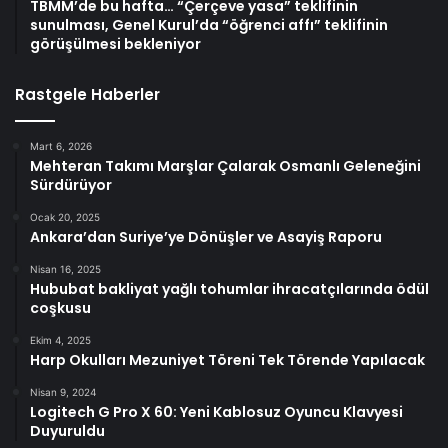
TBMM’de bu hafta… “Çerçeve yasa” teklifinin
sunulması, Genel Kurul’da “öğrenci affı” teklifinin
görüşülmesi bekleniyor
Rastgele Haberler
Mart 6, 2026
Mehteran Takımı Marşlar Çalarak Osmanlı Geleneğini
Sürdürüyor
Ocak 20, 2025
Ankara’dan Suriye’ye Dönüşler ve Asayiş Raporu
Nisan 16, 2025
Hububat bakliyat yağlı tohumlar ihracatçılarında ödül
coşkusu
Ekim 4, 2025
Harp Okulları Mezuniyet Töreni Tek Törende Yapılacak
Nisan 9, 2024
Logitech G Pro X 60: Yeni Kablosuz Oyuncu Klavyesi
Duyuruldu