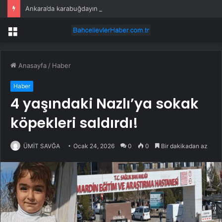
Ankara’da karabuğdayın ilk hasadı yapıldı
Menü
Anasayfa
/
Haber
Haber
4 yaşındaki Nazlı’ya sokak
köpekleri saldırdı!
ÜMİT SAVĞA
Ocak 24, 2026
0
0
Bir dakikadan az