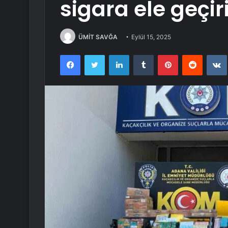
sigara ele geçiri
ÜMİT SAVĞA
Eylül 15, 2025
Facebook
Twitter
LinkedIn
Tumblr
Pinterest
Reddit