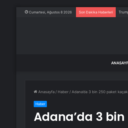
Trump
Cumartesi, Ağustos 8 2026
Son Dakika Haberleri
ANASAY
Anasayfa
/
Haber
/
Adana’da 3 bin 250 paket kaçak s
Haber
Adana’da 3 bin