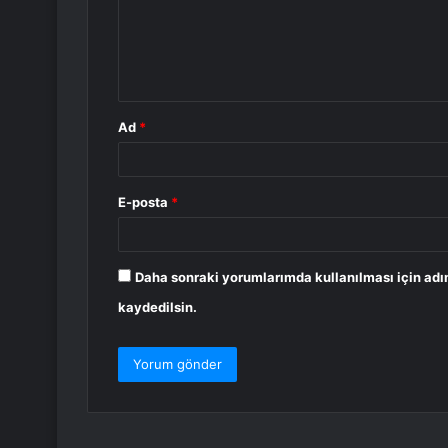
u
m
*
Ad
*
E-posta
*
Daha sonraki yorumlarımda kullanılması için adı
kaydedilsin.