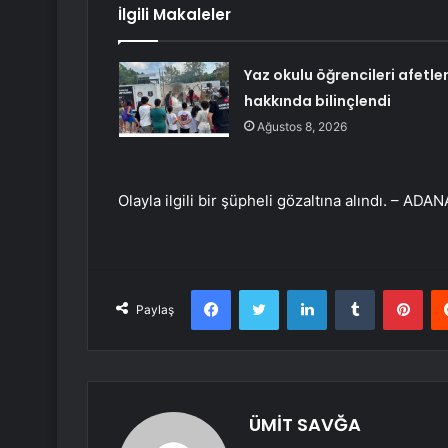
İlgili Makaleler
Yaz okulu öğrencileri afetle
hakkında bilinçlendi
Ağustos 8, 2026
Olayla ilgili bir şüpheli gözaltına alındı. – ADAN
Facebook
Twitter
LinkedIn
Tumblr
Pint
Paylaş
ÜMİT SAVĞA