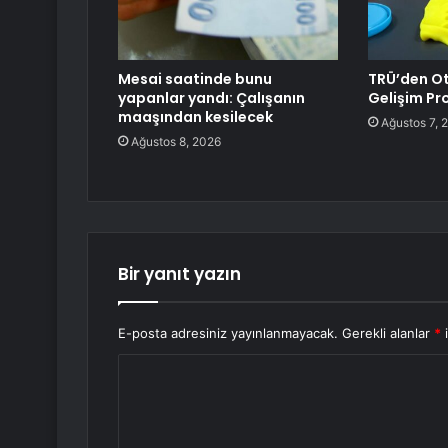
Mesai saatinde bunu
TRÜ’den Ot
yapanlar yandı: Çalışanın
Gelişim Pro
maaşından kesilecek
Ağustos 7, 
Ağustos 8, 2026
Bir yanıt yazın
E-posta adresiniz yayınlanmayacak.
Gerekli alanlar
*
i
Y
o
r