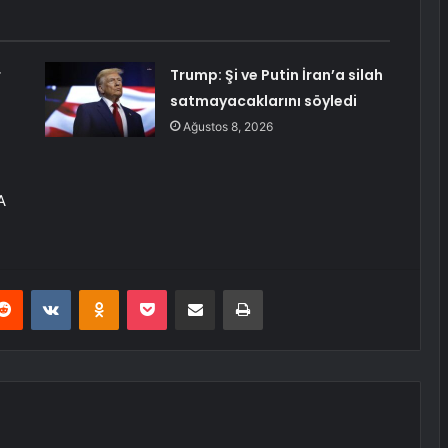
r
Trump: Şi ve Putin İran’a silah
satmayacaklarını söyledi
Ağustos 8, 2026
A
erest
Reddit
VKontakte
Odnoklassniki
Pocket
E-Posta ile paylaş
Yazdır