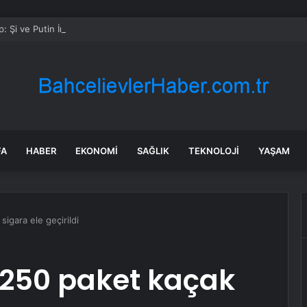
: Şi ve Putin İran’a silah satmayacaklarını söyledi
FA
HABER
EKONOMI
SAĞLIK
TEKNOLOJI
YAŞAM
igara ele geçirildi
 250 paket kaçak