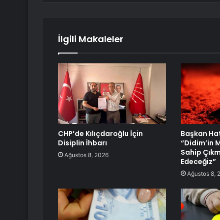
İlgili Makaleler
CHP’de Kılıçdaroğlu İçin
Başkan Ha
Disiplin İhbarı
“Didim’in M
Sahip Çık
Ağustos 8, 2026
Edeceğiz”
Ağustos 8, 