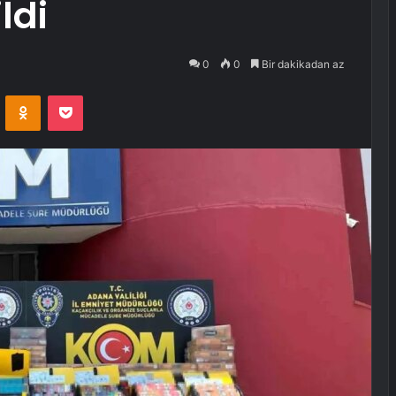
ldi
0
0
Bir dakikadan az
VKontakte
Odnoklassniki
Pocket