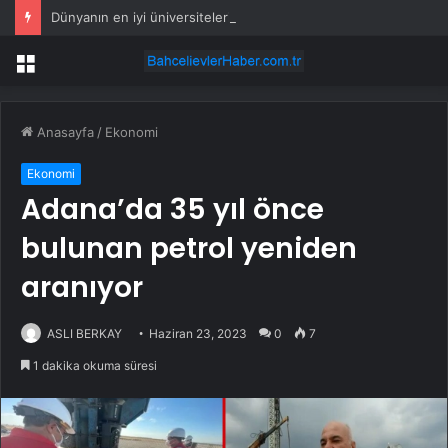
Dünyanın en iyi üniversiteleri açıklandı… İlk 1000’de Türkiye’den 13 üniversite var
Menü
Anasayfa
/
Ekonomi
Ekonomi
Adana’da 35 yıl önce
bulunan petrol yeniden
aranıyor
ASLI BERKAY
Haziran 23, 2023
0
7
1 dakika okuma süresi