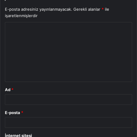
E-posta adresiniz yayınlanmayacak.
Gerekli alanlar
*
ile
işaretlenmişlerdir
Y
o
r
u
m
*
Ad
*
E-posta
*
İnternet sitesi