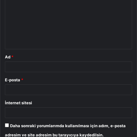
o
r
u
m
*
Ad
*
E-posta
*
İnternet sitesi
Daha sonraki yorumlarımda kullanılması için adım, e-posta
adresim ve site adresim bu tarayıcıya kaydedilsin.