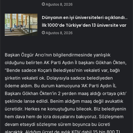
Ağustos 8, 2026
Dünyanın en iyi üniversiteleri açıklandı…
İlk 1000’de Türkiye’den 13 üniversite var
Ağustos 8, 2026
Başkan Özgür Arıcı’nın bilgilendirmesinde yanlışlık
olduğunu belirten AK Parti Aydın İl başkanı Gökhan Ökten,
“Bende sadece Koçarlı Belediyesi’nin vekaleti var, bağlı
şirketin vekaleti ok. Dolayısıyla sadece belediyeden
ödeme aldım. Bu durum kamuoyuna ‘AK Parti Aydın İL
Başkanı Gökhan Ökten’in 2 yerden maaş aldığı ortaya çıktı’
şeklinde lanse edildi. Benim aldığım maaş değil avukatlık
ücretidir. Herkes ne konuştuğunu bilecek. Biz belediyenin
hem dava hem de icra dosyalarını bakıyoruz. Sözleşmem
devam etseydi sözleşme sürem boyunca bu ücreti
alacaktık. Aldığım ücret de aylık KDV dahil 15 bin 800 TL.