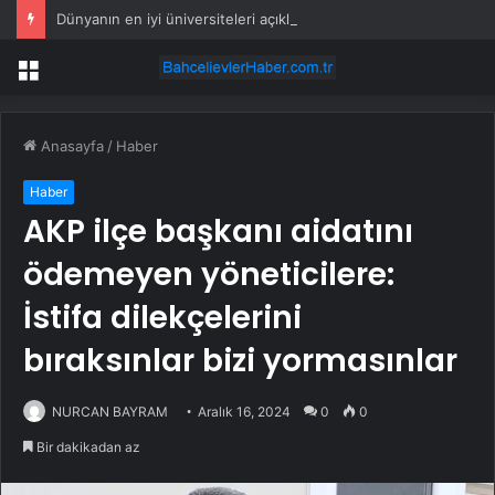
Dünyanın en iyi üniversiteleri açıklandı… İlk 1000’de Türkiye’den 13 üniversite var
Menü
Anasayfa
/
Haber
Haber
AKP ilçe başkanı aidatını
ödemeyen yöneticilere:
İstifa dilekçelerini
bıraksınlar bizi yormasınlar
NURCAN BAYRAM
Aralık 16, 2024
0
0
Bir dakikadan az