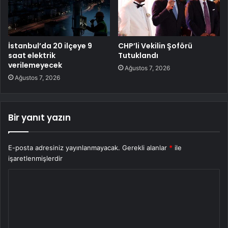
İstanbul’da 20 ilçeye 9
CHP’li Vekilin Şoförü
saat elektrik
Tutuklandı
verilemeyecek
Ağustos 7, 2026
Ağustos 7, 2026
Bir yanıt yazın
E-posta adresiniz yayınlanmayacak.
Gerekli alanlar
*
ile
işaretlenmişlerdir
Y
o
r
u