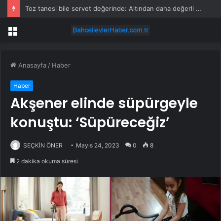
Toz tanesi bile servet değerinde: Altından daha değerli mineral keşfedildi
Menü
Anasayfa
/
Haber
Haber
Akşener elinde süpürgeyle
konuştu: ‘Süpüreceğiz’
SEÇKİN ÖNER
Mayıs 24, 2023
0
8
2 dakika okuma süresi