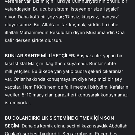
verenler var. Bizim için Türkiye Cumhuriyeti’nin onurlu bir
vatandaşıdır. Bu ucube sistemi isteyenler size ‘işgalci’
diyor. Daha kötü bir şey var; ‘Dinsiz, kitapsız, inançsız’
oluyorsunuz. Bu, Allah’a ortak koşmak, şirktir. La ilahe
illallah Muhammedin Resulullah diyen Müslümandır. Ona
kafir dersen şirkte olursun.
BUNLAR SAHTE MİLLİYETÇİLER:
Başbakanlık yapan bir
kişi İstiklal Marşı’nı kağıttan okuyamadı. Bunlar sahte
milliyetçiler. Bu ülkede yan yatıp pudra şekeri çıkaranlar
var. Onlar hakkında konuşmayalım diye hepimizi bir şey
yaptılar. Hem PKK’lı hem de faili meçhul biriydim. Kafalarını
yediler. 5-10 maaş alan parazitleri konuşarak konuşmamızı
istemiyorlar.
BU DOLANDIRICILIK SİSTEMİNE GİTMEK İÇİN SON
SEÇİM:
Daha da komik olanı, seçimi kazansaydık Abdullah
Öcalan’ı serbest bırakırdık. Sen akrabasın. Recep bey