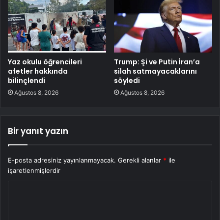
Yaz okulu öğrencileri
Trump: Şi ve Putin İran’a
afetler hakkında
silah satmayacaklarını
bilinçlendi
söyledi
Ağustos 8, 2026
Ağustos 8, 2026
Bir yanıt yazın
E-posta adresiniz yayınlanmayacak.
Gerekli alanlar
*
ile
işaretlenmişlerdir
Y
o
r