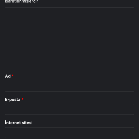
işaretlenmişlerdir
Y
o
r
u
m
*
Ad
*
E-posta
*
İnternet sitesi