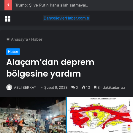
Trump: Şi ve Putin İran’a silah satmayacaklarını söyledi
Menü
Anasayfa
/
Haber
Haber
Alaçam’dan deprem
bölgesine yardım
ASLI BERKAY
Şubat 9, 2023
0
13
Bir dakikadan az