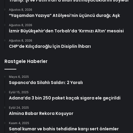
Trump: Şi ve Putin İran’a silah satmayacaklarını söyledi
Ağustos 8, 2026
“Yaşamdan Yazıya” Atölyesi’nin üçüncü durağı; Aşk
Ağustos 8, 2026
İzmir Büyükşehir’den Torbalı’da ‘Kırmızı Altın’ mesaisi
Ağustos 8, 2026
CHP’de Kılıçdaroğlu İçin Disiplin İhbarı
Rastgele Haberler
Mayıs 6, 2025
Sapanca’da Silahlı Saldırı: 2 Yaralı
Eylül 15, 2025
Adana’da 3 bin 250 paket kaçak sigara ele geçirildi
Eylül 24, 2025
Almina Babar Rekora Koşuyor
Kasım 4, 2025
Sanal kumar ve bahis tehdidine karşı sert önlemler