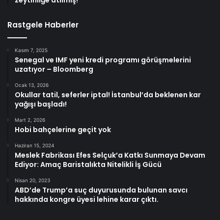
zeytinliğe atılmış!
Rastgele Haberler
Kasım 7, 2025
Senegal ve IMF yeni kredi programı görüşmelerini
uzatıyor – Bloomberg
Ocak 13, 2026
Okullar tatil, seferler iptal! İstanbul’da beklenen kar
yağışı başladı!
Mart 2, 2026
Hobi bahçelerine geçit yok
Haziran 15, 2024
Meslek Fabrikası Efes Selçuk’a Katkı Sunmaya Devam
Ediyor: Amaç Baristalıkta Nitelikli İş Gücü
Nisan 20, 2023
ABD’de Trump’a suç duyurusunda bulunan savcı
hakkında kongre üyesi lehine karar çıktı.