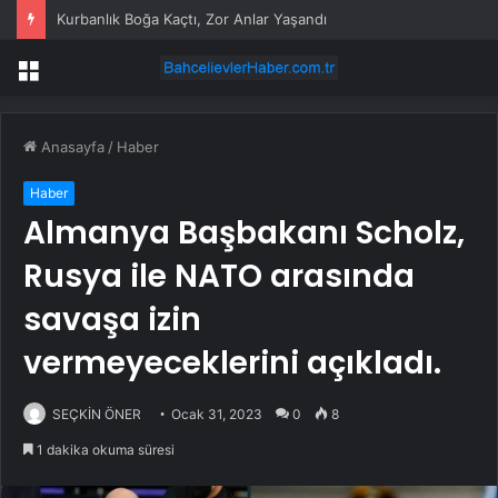
Kurbanlık Boğa Kaçtı, Zor Anlar Yaşandı
Menü
Anasayfa
/
Haber
Haber
Almanya Başbakanı Scholz,
Rusya ile NATO arasında
savaşa izin
vermeyeceklerini açıkladı.
SEÇKİN ÖNER
Ocak 31, 2023
0
8
1 dakika okuma süresi