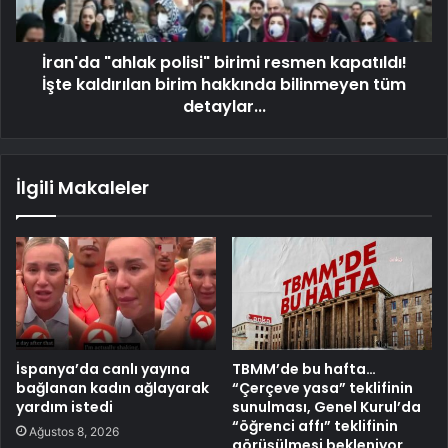
İran'da "ahlak polisi" birimi resmen kapatıldı!
İşte kaldırılan birim hakkında bilinmeyen tüm
detaylar...
İlgili Makaleler
İspanya’da canlı yayına
TBMM’de bu hafta…
bağlanan kadın ağlayarak
“Çerçeve yasa” teklifinin
yardım istedi
sunulması, Genel Kurul’da
“öğrenci affı” teklifinin
Ağustos 8, 2026
görüşülmesi bekleniyor