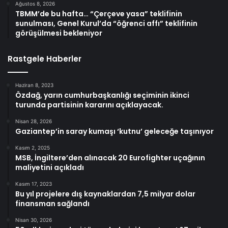
Ağustos 8, 2026
TBMM’de bu hafta… “Çerçeve yasa” teklifinin
sunulması, Genel Kurul’da “öğrenci affı” teklifinin
görüşülmesi bekleniyor
Rastgele Haberler
Haziran 8, 2023
Özdağ, yarın cumhurbaşkanlığı seçiminin ikinci
turunda partisinin kararını açıklayacak.
Nisan 28, 2026
Gaziantep’in saray kumaşı ‘kutnu’ geleceğe taşınıyor
Kasım 2, 2025
MSB, İngiltere’den alınacak 20 Eurofighter uçağının
maliyetini açıkladı
Kasım 17, 2023
Bu yıl projelere dış kaynaklardan 7,5 milyar dolar
finansman sağlandı
Nisan 30, 2026