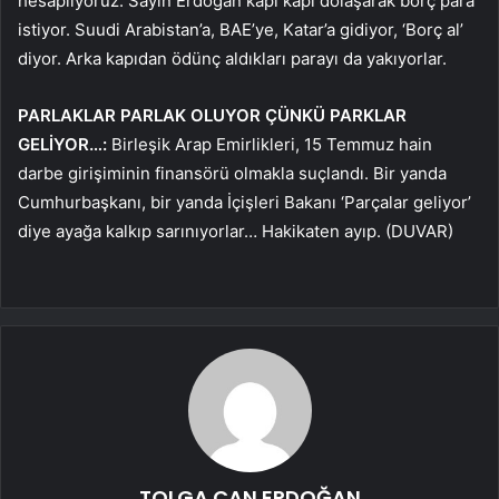
hesaplıyoruz. Sayın Erdoğan kapı kapı dolaşarak borç para
istiyor. Suudi Arabistan’a, BAE’ye, Katar’a gidiyor, ‘Borç al’
diyor. Arka kapıdan ödünç aldıkları parayı da yakıyorlar.
PARLAKLAR PARLAK OLUYOR ÇÜNKÜ PARKLAR
GELİYOR…:
Birleşik Arap Emirlikleri, 15 Temmuz hain
darbe girişiminin finansörü olmakla suçlandı. Bir yanda
Cumhurbaşkanı, bir yanda İçişleri Bakanı ‘Parçalar geliyor’
diye ayağa kalkıp sarınıyorlar… Hakikaten ayıp. (DUVAR)
TOLGA CAN ERDOĞAN