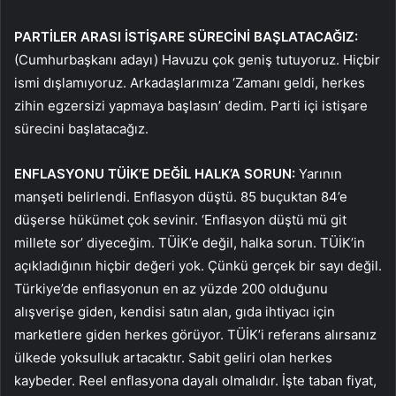
PARTİLER ARASI İSTİŞARE SÜRECİNİ BAŞLATACAĞIZ:
(Cumhurbaşkanı adayı) Havuzu çok geniş tutuyoruz. Hiçbir
ismi dışlamıyoruz. Arkadaşlarımıza ‘Zamanı geldi, herkes
zihin egzersizi yapmaya başlasın’ dedim. Parti içi istişare
sürecini başlatacağız.
ENFLASYONU TÜİK’E DEĞİL HALK’A SORUN:
Yarının
manşeti belirlendi. Enflasyon düştü. 85 buçuktan 84’e
düşerse hükümet çok sevinir. ‘Enflasyon düştü mü git
millete sor’ diyeceğim. TÜİK’e değil, halka sorun. TÜİK’in
açıkladığının hiçbir değeri yok. Çünkü gerçek bir sayı değil.
Türkiye’de enflasyonun en az yüzde 200 olduğunu
alışverişe giden, kendisi satın alan, gıda ihtiyacı için
marketlere giden herkes görüyor. TÜİK’i referans alırsanız
ülkede yoksulluk artacaktır. Sabit geliri olan herkes
kaybeder. Reel enflasyona dayalı olmalıdır. İşte taban fiyat,