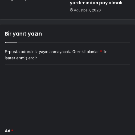
yardımından pay almalı
Ağustos 7, 2026
Bir yanıt yazın
E-posta adresiniz yayınlanmayacak.
Gerekli alanlar
*
ile
işaretlenmişlerdir
Y
o
r
u
m
*
Ad
*