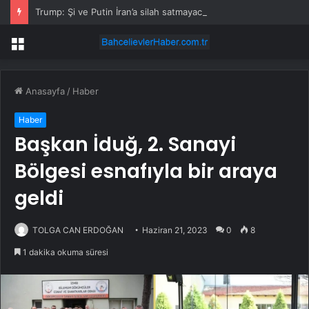
Trump: Şi ve Putin İran’a silah satmayacaklarını söyledi
Menü
Anasayfa
/
Haber
Haber
Başkan İduğ, 2. Sanayi
Bölgesi esnafıyla bir araya
geldi
TOLGA CAN ERDOĞAN
Haziran 21, 2023
0
8
1 dakika okuma süresi