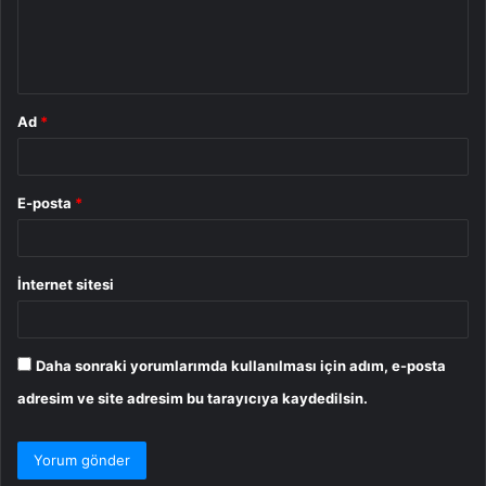
m
*
Ad
*
E-posta
*
İnternet sitesi
Daha sonraki yorumlarımda kullanılması için adım, e-posta
adresim ve site adresim bu tarayıcıya kaydedilsin.