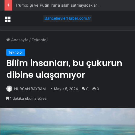
Trump: Şi ve Putin İran’a silah satmayacaklarını söyledi
Menü
Anasayfa
/
Teknoloji
Teknoloji
Bilim insanları, bu çukurun
dibine ulaşamıyor
NURCAN BAYRAM
Mayıs 5, 2024
0
0
1 dakika okuma süresi