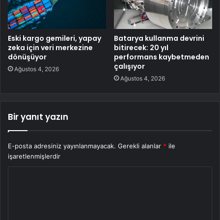
Eski kargo gemileri, yapay
Batarya kullanma devrini
zeka için veri merkezine
bitirecek: 20 yıl
dönüşüyor
performans kaybetmeden
çalışıyor
Ağustos 4, 2026
Ağustos 4, 2026
Bir yanıt yazın
E-posta adresiniz yayınlanmayacak.
Gerekli alanlar
*
ile
işaretlenmişlerdir
Y
o
r
u