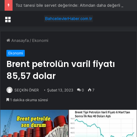
Toz tanesi bile servet değerinde: Altından daha değerli mineral keşfedildi
Menü
Anasayfa
/
Ekonomi
Ekonomi
Brent petrolün varil fiyatı
85,57 dolar
SEÇKİN ÖNER
Şubat 13, 2023
0
7
1 dakika okuma süresi