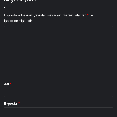
E-posta adresiniz yayınlanmayacak.
Gerekli alanlar
*
ile
işaretlenmişlerdir
Y
o
r
u
m
*
Ad
*
E-posta
*