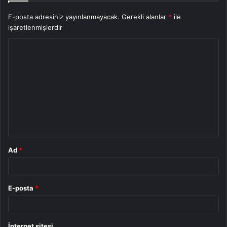
E-posta adresiniz yayınlanmayacak.
Gerekli alanlar
*
ile
işaretlenmişlerdir
Y
o
r
u
m
*
Ad
*
E-posta
*
İnternet sitesi