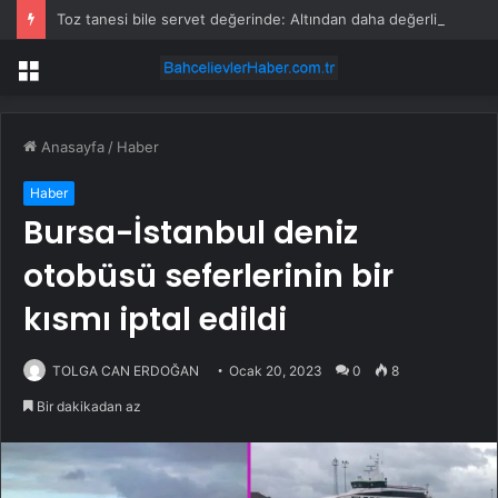
Toz tanesi bile servet değerinde: Altından daha değerli mineral keşfedildi
Menü
Anasayfa
/
Haber
Haber
Bursa-İstanbul deniz
otobüsü seferlerinin bir
kısmı iptal edildi
TOLGA CAN ERDOĞAN
Ocak 20, 2023
0
8
Bir dakikadan az