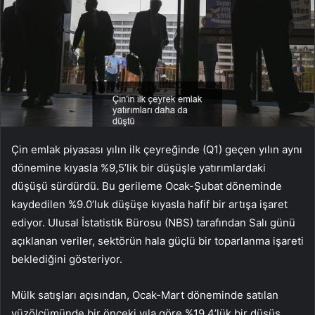
Çin emlak piyasası yılın ilk çeyreğinde (Q1) geçen yılın aynı
dönemine kıyasla %9,5’lik bir düşüşle yatırımlardaki
düşüşü sürdürdü. Bu gerileme Ocak-Şubat döneminde
kaydedilen %9.0’luk düşüşe kıyasla hafif bir artışa işaret
ediyor. Ulusal İstatistik Bürosu (NBS) tarafından Salı günü
açıklanan veriler, sektörün hala güçlü bir toparlanma işareti
beklediğini gösteriyor.
Mülk satışları açısından, Ocak-Mart döneminde satılan
yüzölçümünde bir önceki yıla göre %19,4’lük bir düşüş