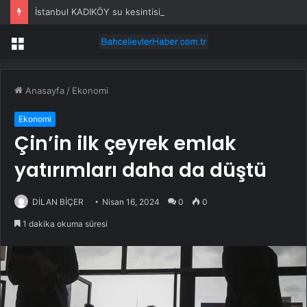
İstanbul KADIKÖY su kesintisi! 22-23 Temmuz İSKİ Kadıköy su kesintisi ne zaman bitecek, sular ne zaman gelecek?
Menü
Anasayfa
/
Ekonomi
Ekonomi
Çin’in ilk çeyrek emlak
yatırımları daha da düştü
DİLAN BİÇER
Nisan 16, 2024
0
0
1 dakika okuma süresi