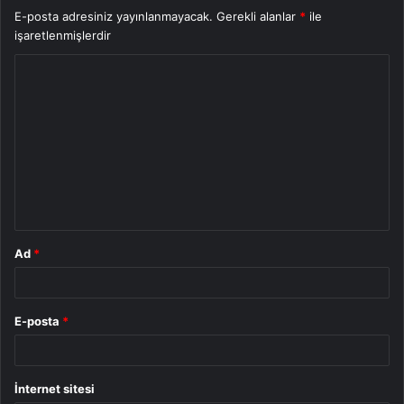
E-posta adresiniz yayınlanmayacak.
Gerekli alanlar
*
ile
işaretlenmişlerdir
Y
o
r
u
m
*
Ad
*
E-posta
*
İnternet sitesi