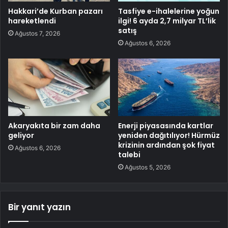
Hakkari’de Kurban pazarı
Tasfiye e-ihalelerine yoğun
hareketlendi
ilgi! 6 ayda 2,7 milyar TL’lik
satış
Ağustos 7, 2026
Ağustos 6, 2026
Akaryakıta bir zam daha
Enerji piyasasında kartlar
geliyor
yeniden dağıtılıyor! Hürmüz
krizinin ardından şok fiyat
Ağustos 6, 2026
talebi
Ağustos 5, 2026
Bir yanıt yazın