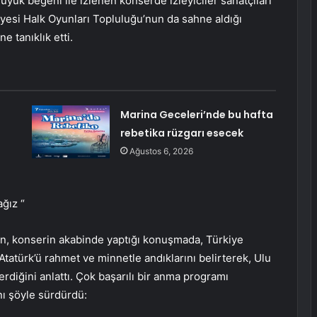
Büyük beğeni ile izlenen konserde izleyiciler sanatçıları
iyesi Halk Oyunları Topluluğu’nun da sahne aldığı
 tanıklık etti.
Marina Geceleri’nde bu hafta
rebetika rüzgarı esecek
Ağustos 6, 2026
ğız “
n, konserin akabinde yaptığı konuşmada, Türkiye
atürk’ü rahmet ve minnetle andıklarını belirterek, Ulu
rdiğini anlattı. Çok başarılı bir anma programı
nı şöyle sürdürdü: