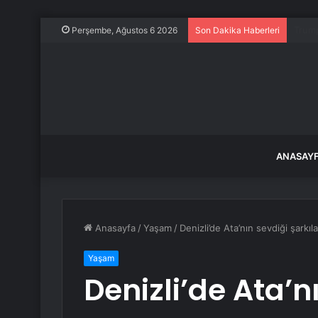
Ankar
Perşembe, Ağustos 6 2026
Son Dakika Haberleri
ANASAY
Anasayfa
/
Yaşam
/
Denizli’de Ata’nın sevdiği şarkıl
Yaşam
Denizli’de Ata’n