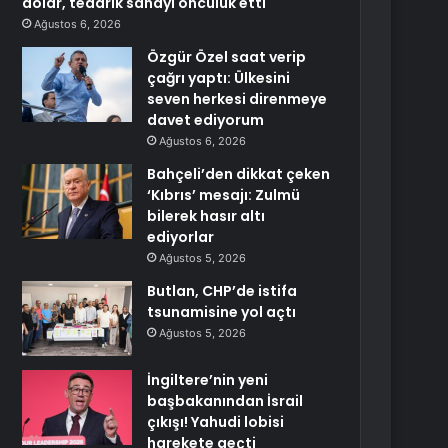
dolar, tedarik sanayi öncülük etti
Ağustos 6, 2026
Özgür Özel saat verip
çağrı yaptı: Ülkesini
seven herkesi direnmeye
davet ediyorum
Ağustos 6, 2026
Bahçeli’den dikkat çeken
‘Kıbrıs’ mesajı: Zulmü
bilerek hasır altı
ediyorlar
Ağustos 5, 2026
Butlan, CHP’de istifa
tsunamisine yol açtı
Ağustos 5, 2026
İngiltere’nin yeni
başbakanından İsrail
çıkışı! Yahudi lobisi
harekete geçti