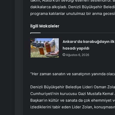
takım, Atatürk’ün sevdiği eserleri seslendirdi. 
dakikalarca alkışladı. Denizli Büyükşehir Beled
programa katılanlar unutulmaz bir anma gecesine
İlgili Makaleler
Ankara’da karabuğdayın ilk
hasadı yapıldı
Ağustos 6, 2026
“Her zaman sanatın ve sanatçının yanında olaca
Denizli Büyükşehir Belediye Lideri Osman Zola
Cumhuriyeti’nin kurucusu Gazi Mustafa Kemal At
Başkan’ın kültür ve sanata da çok ehemmiyet ve
izlediklerini tabir eden Lider Zolan, konuşması