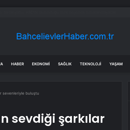
a’da karabuğdayın ilk hasadı yapıldı
FA
HABER
EKONOMI
SAĞLIK
TEKNOLOJI
YAŞAM
ar sevenleriyle buluştu
ın sevdiği şarkılar