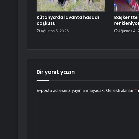
Kütahya’da lavanta hasadı
Başkentte 
coşkusu
renkleniyo
Ağustos 5, 2026
Ağustos 4, 
Bir yanıt yazın
E-posta adresiniz yayınlanmayacak.
Gerekli alanlar
*
i
Y
o
r
u
m