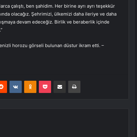
rca çalıştı, ben şahidim. Her birine ayrı ayrı teşekkür
nda olacağız. Şehrimizi, ülkemizi daha ileriye ve daha
çalışmaya devam edeceğiz. Birlik ve beraberlik içinde
.”
nizli horozu görseli bulunan düstur ikram etti. –
erest
Reddit
VKontakte
Odnoklassniki
Pocket
E-Posta ile paylaş
Yazdır