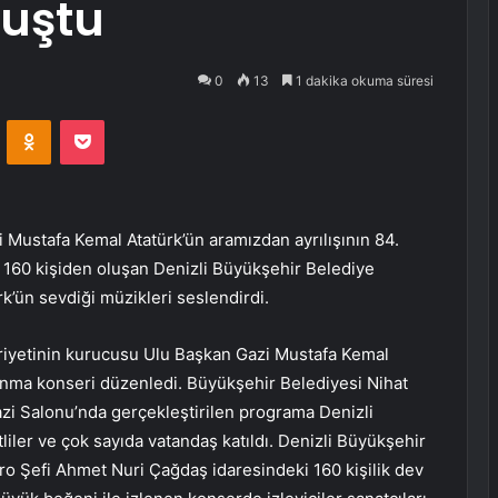
luştu
0
13
1 dakika okuma süresi
VKontakte
Odnoklassniki
Pocket
 Mustafa Kemal Atatürk’ün aramızdan ayrılışının 84.
 160 kişiden oluşan Denizli Büyükşehir Belediye
k’ün sevdiği müzikleri seslendirdi.
riyetinin kurucusu Ulu Başkan Gazi Mustafa Kemal
 anma konseri düzenledi. Büyükşehir Belediyesi Nihat
i Salonu’nda gerçekleştirilen programa Denizli
iler ve çok sayıda vatandaş katıldı. Denizli Büyükşehir
ro Şefi Ahmet Nuri Çağdaş idaresindeki 160 kişilik dev