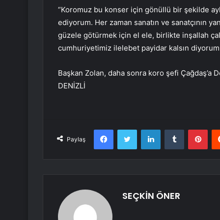
“Koromuz bu konser için gönüllü bir şekilde ayla
ediyorum. Her zaman sanatın ve sanatçının yanı
güzele götürmek için el ele, birlikte inşallah 
cumhuriyetimiz ilelebet payidar kalsın diyorum
Başkan Zolan, daha sonra koro şefi Çağdaş’a De
DENİZLİ
Facebook
Twitter
LinkedIn
Tumblr
Pint
Paylaş
SEÇKİN ÖNER