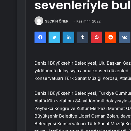
sevenleriyle bu
SEÇKİN ÖNER
Kasım 11, 2022
Facebook
Twitter
LinkedIn
Tumblr
Pinterest
Reddit
Denizli Büyükşehir Belediyesi, Ulu Başkan Gazi
yıldönümü dolayısıyla anma konseri düzenledi.
Konservatuarı Türk Sanat Müziği Korosu, Atatür
Denizli Büyükşehir Belediyesi, Türkiye Cumhu
Atatürk’ün vefatının 84. yıldönümü dolayısıyla
Zeybekci Kongre ve Kültür Merkezi Mehmet Gaz
Büyükşehir Belediye Lideri Osman Zolan, davetl
Belediyesi Konservatuarı Türk Sanat Müziği Ko