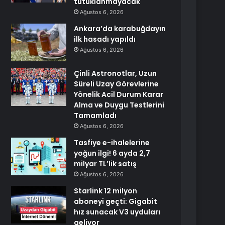
tutuklanmayacak
Ağustos 6, 2026
Ankara’da karabuğdayın
ilk hasadı yapıldı
Ağustos 6, 2026
Çinli Astronotlar, Uzun
Süreli Uzay Görevlerine
Yönelik Acil Durum Karar
Alma ve Duygu Testlerini
Tamamladı
Ağustos 6, 2026
Tasfiye e-ihalelerine
yoğun ilgi! 6 ayda 2,7
milyar TL’lik satış
Ağustos 6, 2026
Starlink 12 milyon
aboneyi geçti: Gigabit
hız sunacak V3 uyduları
geliyor