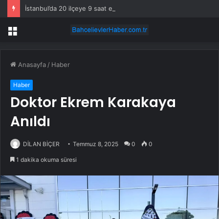
İstanbul’da 20 ilçeye 9 saat elektrik verilemeyecek
Menü
Anasayfa
/
Haber
Haber
Doktor Ekrem Karakaya
Anıldı
DİLAN BİÇER
Temmuz 8, 2025
0
0
1 dakika okuma süresi