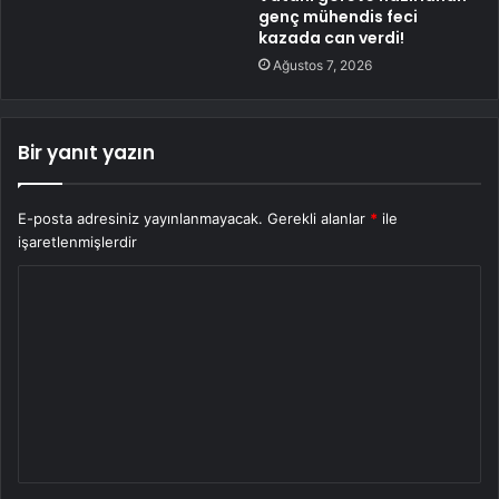
genç mühendis feci
kazada can verdi!
Ağustos 7, 2026
Bir yanıt yazın
E-posta adresiniz yayınlanmayacak.
Gerekli alanlar
*
ile
işaretlenmişlerdir
Y
o
r
u
m
*