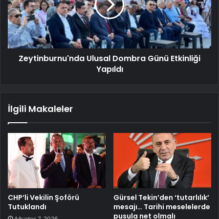
Zeytinburnu'nda Ulusal Dombra Günü Etkinliği
Yapıldı
İlgili Makaleler
CHP’li Vekilin Şoförü
Gürsel Tekin’den ‘tutarlılık’
Tutuklandı
mesajı… Tarihi meselelerde
pusula net olmalı
Ağustos 7, 2026