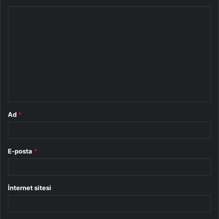
Y
o
r
u
m
*
Ad
*
E-posta
*
İnternet sitesi