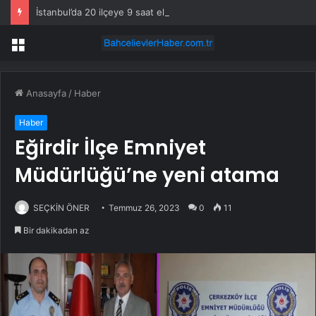
İstanbul’da 20 ilçeye 9 saat elektrik verilemeyecek
Menü
Anasayfa
/
Haber
Haber
Eğirdir İlçe Emniyet
Müdürlüğü’ne yeni atama
SEÇKİN ÖNER
Temmuz 26, 2023
0
11
Bir dakikadan az