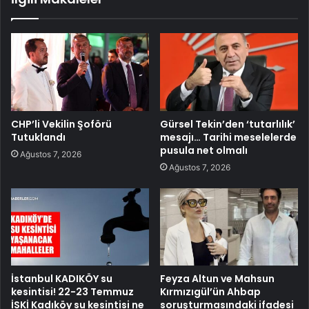
CHP’li Vekilin Şoförü
Gürsel Tekin’den ‘tutarlılık’
Tutuklandı
mesajı… Tarihi meselelerde
pusula net olmalı
Ağustos 7, 2026
Ağustos 7, 2026
İstanbul KADIKÖY su
Feyza Altun ve Mahsun
kesintisi! 22-23 Temmuz
Kırmızıgül’ün Ahbap
İSKİ Kadıköy su kesintisi ne
soruşturmasındaki ifadesi