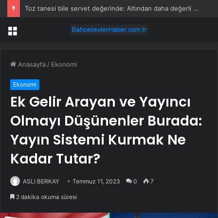
Toz tanesi bile servet değerinde: Altından daha değerli mineral keşfedildi
Menü
Anasayfa
/
Ekonomi
Ekonomi
Ek Gelir Arayan ve Yayıncı
Olmayı Düşünenler Burada:
Yayın Sistemi Kurmak Ne
Kadar Tutar?
ASLI BERKAY
Temmuz 11, 2023
0
7
2 dakika okuma süresi