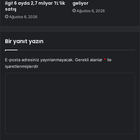
ilgi! 6 ayda 2,7 milyar TL’lik
geliyor
satış
Ağustos 6, 2026
Ağustos 6, 2026
Bir yanıt yazın
E-posta adresiniz yayınlanmayacak.
Gerekli alanlar
*
ile
işaretlenmişlerdir
Y
o
r
u
m
*