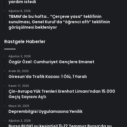
yardım istedi
Ağustos 8, 2026
TBMM’de bu hafta… “Çerçeve yasa” teklifinin
sunulması, Genel Kurul’da “öğrenci affı” teklifinin
görüşülmesi bekleniyor
Rastgele Haberler
Ağustos 3, 2026
Özgür Özel: Cumhuriyet Gençlere Emanet
Aralık 30, 2025
Giresun’da Trafik Kazası: 1 Ölü, 1 Yaralı
Kasım 11, 2025
Çin-Avrupa Yük Trenleri Erenhot Limanı’ndan 15.000
Geçiş Sayısını Aştı
Mayıs 20, 2025
Deprembilgisi Uygulamasına Yenilik
Ağustos 3, 2026
Bursa BUSKİ su kesintisi! 11-12 Temmuz Bursa’da su