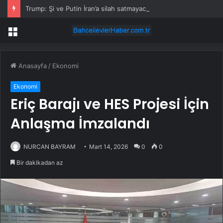
Trump: Şi ve Putin İran’a silah satmayacaklarını söyledi
Menü
Anasayfa
/
Ekonomi
Ekonomi
Eriç Barajı ve HES Projesi İçin
Anlaşma İmzalandı
NURCAN BAYRAM
Mart 14, 2026
0
0
Bir dakikadan az