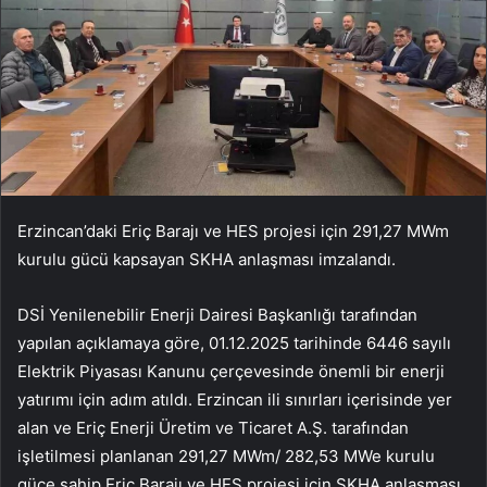
Erzincan’daki Eriç Barajı ve HES projesi için 291,27 MWm
kurulu gücü kapsayan SKHA anlaşması imzalandı.
DSİ Yenilenebilir Enerji Dairesi Başkanlığı tarafından
yapılan açıklamaya göre, 01.12.2025 tarihinde 6446 sayılı
Elektrik Piyasası Kanunu çerçevesinde önemli bir enerji
yatırımı için adım atıldı. Erzincan ili sınırları içerisinde yer
alan ve Eriç Enerji Üretim ve Ticaret A.Ş. tarafından
işletilmesi planlanan 291,27 MWm/ 282,53 MWe kurulu
güce sahip Eriç Barajı ve HES projesi için SKHA anlaşması