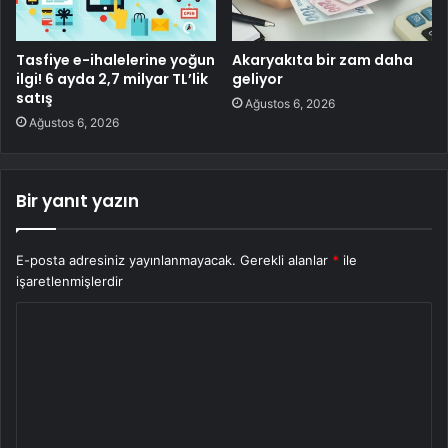
Tasfiye e-ihalelerine yoğun
Akaryakıta bir zam daha
ilgi! 6 ayda 2,7 milyar TL’lik
geliyor
satış
Ağustos 6, 2026
Ağustos 6, 2026
Bir yanıt yazın
E-posta adresiniz yayınlanmayacak.
Gerekli alanlar
*
ile
işaretlenmişlerdir
Y
o
r
u
m