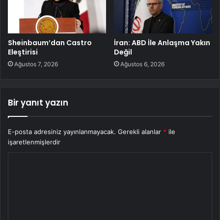
Sheinbaum’dan Castro
İran: ABD İle Anlaşma Yakın
Eleştirisi
Değil
Ağustos 7, 2026
Ağustos 6, 2026
Bir yanıt yazın
E-posta adresiniz yayınlanmayacak.
Gerekli alanlar
*
ile
işaretlenmişlerdir
Y
o
r
u
m