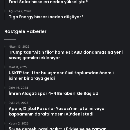
First Solar hisseleri neden yükselişte?
Ağustos 7, 2026
Tigo Energy hissesi neden düşüyor?
Rastgele Haberler
Nisan 13, 2026
Trump’tan ”Altın filo” hamlesi: ABD donanmasına yeni
savaş gemileri ekleniyor
Mart 8, 2025
USKEF’ten iftar buluşması: Sivil toplumdan önemli
isimler bir araya geldi
Ekim 16, 2024
İmren Alaçatıspor 4-4 Beraberlikle Başladı
Eylül 28, 2025
Apple, Dijital Pazarlar Yasası’nın iptalini veya
kapsamının daraltılmasını AB’den istedi
Kasım 2, 2025
5G ne demek, nasıl açılır? Türkiye’ye ne zaman