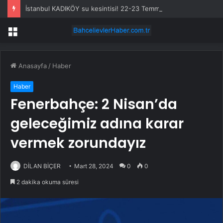
İstanbul KADIKÖY su kesintisi! 22-23 Temmuz İSKİ Kadıköy su kesintisi ne zaman bitecek, sular ne zaman gelecek?
Menü
Anasayfa
/
Haber
Haber
Fenerbahçe: 2 Nisan’da
geleceğimiz adına karar
vermek zorundayız
DİLAN BİÇER
Mart 28, 2024
0
0
2 dakika okuma süresi