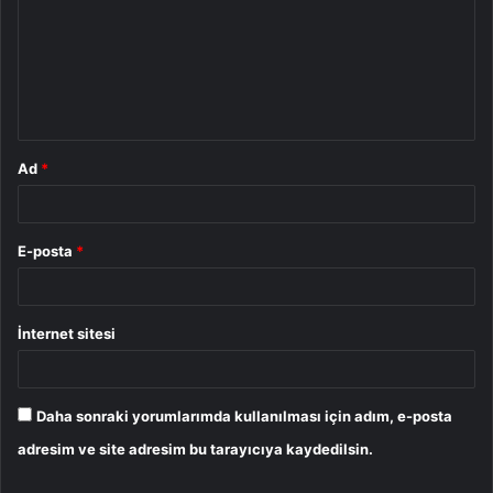
r
u
m
*
Ad
*
E-posta
*
İnternet sitesi
Daha sonraki yorumlarımda kullanılması için adım, e-posta
adresim ve site adresim bu tarayıcıya kaydedilsin.