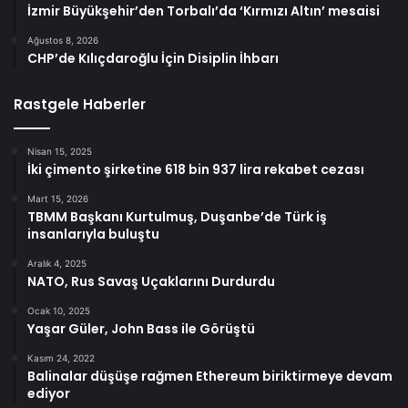
İzmir Büyükşehir’den Torbalı’da ‘Kırmızı Altın’ mesaisi
Ağustos 8, 2026
CHP’de Kılıçdaroğlu İçin Disiplin İhbarı
Rastgele Haberler
Nisan 15, 2025
İki çimento şirketine 618 bin 937 lira rekabet cezası
Mart 15, 2026
TBMM Başkanı Kurtulmuş, Duşanbe’de Türk iş
insanlarıyla buluştu
Aralık 4, 2025
NATO, Rus Savaş Uçaklarını Durdurdu
Ocak 10, 2025
Yaşar Güler, John Bass ile Görüştü
Kasım 24, 2022
Balinalar düşüşe rağmen Ethereum biriktirmeye devam
ediyor