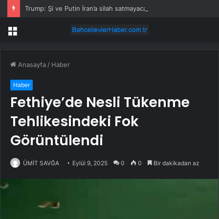
Trump: Şi ve Putin İran’a silah satmayacaklarını söyledi
Menü
Anasayfa
/
Haber
Haber
Fethiye’de Nesli Tükenme
Tehlikesindeki Fok
Görüntülendi
ÜMİT SAVĞA
Eylül 9, 2025
0
0
Bir dakikadan az