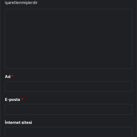
işaretlenmişlerdir
Y
o
r
u
m
*
Ad
*
E-posta
*
İnternet sitesi