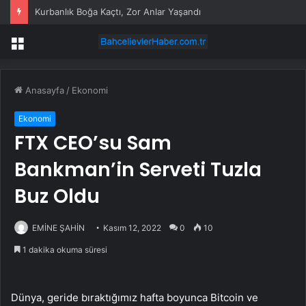
Kurbanlık Boğa Kaçtı, Zor Anlar Yaşandı
Menü
Anasayfa
/
Ekonomi
Ekonomi
FTX CEO’su Sam
Bankman’in Serveti Tuzla
Buz Oldu
EMİNE ŞAHİN
Kasım 12, 2022
0
10
1 dakika okuma süresi
Dünya, geride bıraktığımız hafta boyunca Bitcoin ve