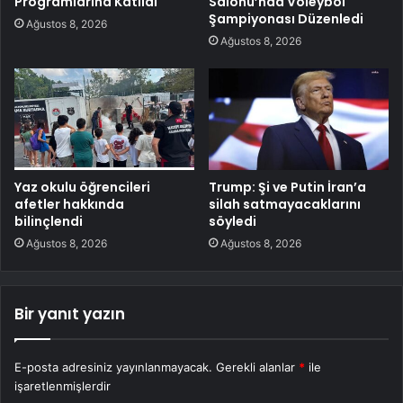
Programlarına Katıldı
Salonu’nda Voleybol
Şampiyonası Düzenledi
Ağustos 8, 2026
Ağustos 8, 2026
Yaz okulu öğrencileri
Trump: Şi ve Putin İran’a
afetler hakkında
silah satmayacaklarını
bilinçlendi
söyledi
Ağustos 8, 2026
Ağustos 8, 2026
Bir yanıt yazın
E-posta adresiniz yayınlanmayacak.
Gerekli alanlar
*
ile
işaretlenmişlerdir