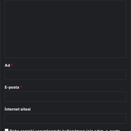
Y
o
r
u
m
*
Ad
*
E-posta
*
İnternet sitesi