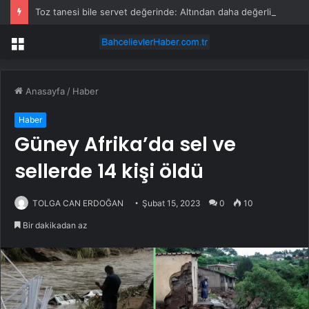
Toz tanesi bile servet değerinde: Altından daha değerli mineral keşfedildi
Menü
Anasayfa
/
Haber
Haber
Güney Afrika’da sel ve
sellerde 14 kişi öldü
TOLGA CAN ERDOĞAN
Şubat 15, 2023
0
10
Bir dakikadan az