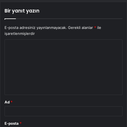
Bir yanıt yazın
E-posta adresiniz yayınlanmayacak.
Gerekli alanlar
*
ile
işaretlenmişlerdir
Y
o
r
u
m
*
Ad
*
E-posta
*