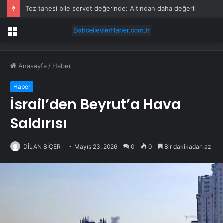
Toz tanesi bile servet değerinde: Altından daha değerli mineral keşfedildi
Menü
Anasayfa
/
Haber
Haber
İsrail’den Beyrut’a Hava
Saldırısı
DİLAN BİÇER
Mayıs 23, 2026
0
0
Bir dakikadan az