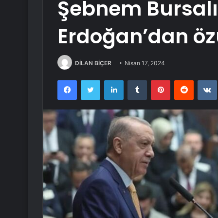
Şebnem Bursal
Erdoğan’dan özü
DİLAN BİÇER
Nisan 17, 2024
Facebook
Twitter
LinkedIn
Tumblr
Pinterest
Reddit