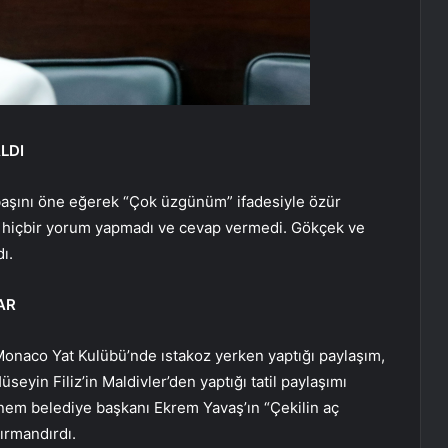
LDI
 başını öne eğerek “Çok üzgünüm” ifadesiyle özür
şı hiçbir yorum yapmadı ve cevap vermedi. Gökçek ve
ı.
AR
 Monaco Yat Kulübü’nde ıstakoz yerken yaptığı paylaşım,
seyin Filiz’in Maldivler’den yaptığı tatil paylaşımı
dönem belediye başkanı Ekrem Yavaş’ın “Çekilin aç
tırmandırdı.