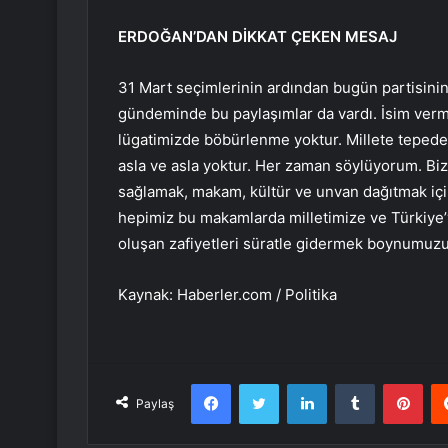
ERDOĞAN’DAN DİKKAT ÇEKEN MESAJ
31 Mart seçimlerinin ardından bugün partisinin
gündeminde bu paylaşımlar da vardı. İsim verm
lügatimizde böbürlenme yoktur. Millete tepede
asla ve asla yoktur. Her zaman söylüyorum. Biz b
sağlamak, makam, kültür ve unvan dağıtmak iç
hepimiz bu makamlarda milletimize ve Türkiye
oluşan zafiyetleri süratle gidermek boynumuz
Kaynak: Haberler.com / Politika
Facebook
Twitter
LinkedIn
Tumblr
Pint
Paylaş