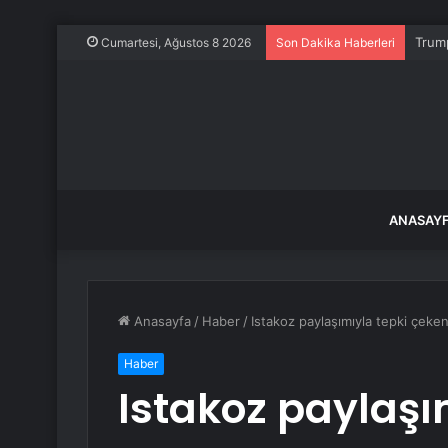
Trump
Cumartesi, Ağustos 8 2026
Son Dakika Haberleri
ANASAY
Anasayfa
/
Haber
/
Istakoz paylaşımıyla tepki çek
Haber
Istakoz paylaşı