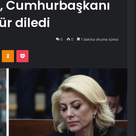
ı, Cumhurbaşkanı
r diledi
0
0
1 dakika okuma süresi
VKontakte
Odnoklassniki
Pocket