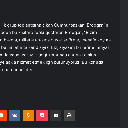
 ilk grup toplantısına çıkan Cumhurbaşkanı Erdoğan’ın
eden bu kişilere tepki gösteren Erdoğan, “Bizim
n bakma, milletle arasına duvarlar örme, mesafe koyma
u milletin ta kendisiyiz. Biz, siyaseti birilerine imtiyaz
in de yapmıyoruz. Hangi konumda olursak olalım
’ye aşkla hizmet etmek için bulunuyoruz. Bu konuda
un borcudur” dedi.
erest
Reddit
VKontakte
Odnoklassniki
Pocket
E-Posta ile paylaş
Yazdır