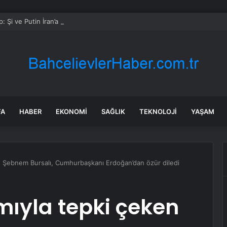
: Şi ve Putin İran’a silah satmayacaklarını söyledi
FA
HABER
EKONOMI
SAĞLIK
TEKNOLOJI
YAŞAM
en Şebnem Bursalı, Cumhurbaşkanı Erdoğan’dan özür diledi
mıyla tepki çeken