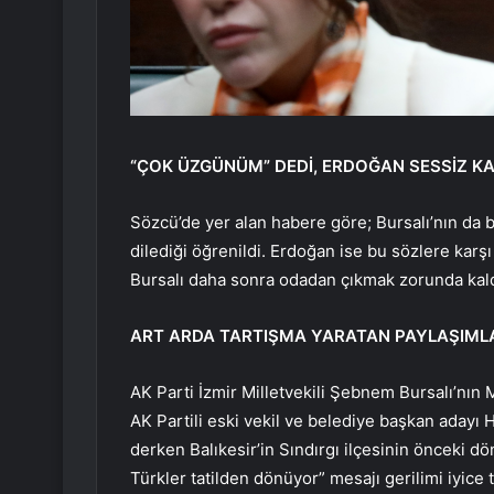
“ÇOK ÜZGÜNÜM” DEDİ, ERDOĞAN SESSİZ KA
Sözcü’de yer alan habere göre; Bursalı’nın da
dilediği öğrenildi. Erdoğan ise bu sözlere kar
Bursalı daha sonra odadan çıkmak zorunda kald
ART ARDA TARTIŞMA YARATAN PAYLAŞIML
AK Parti İzmir Milletvekili Şebnem Bursalı’nın
AK Partili eski vekil ve belediye başkan adayı Hü
derken Balıkesir’in Sındırgı ilçesinin önceki 
Türkler tatilden dönüyor” mesajı gerilimi iyice 