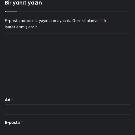
Bir yanıt yazın
E-posta adresiniz yayınlanmayacak.
Gerekli alanlar
*
ile
işaretlenmişlerdir
Y
o
r
u
m
*
Ad
*
E-posta
*