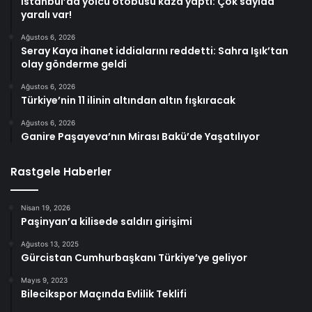
İstanbul’da yolcu otobüsü kaza yaptı: Çok sayıda
yaralı var!
Ağustos 6, 2026
Seray Kaya ihanet iddialarını reddetti: Sahra Işık’tan
olay gönderme geldi
Ağustos 6, 2026
Türkiye’nin 11 ilinin altından altın fışkıracak
Ağustos 6, 2026
Ganire Paşayeva’nın Mirası Bakü’de Yaşatılıyor
Rastgele Haberler
Nisan 19, 2026
Paşinyan’a kilisede saldırı girişimi
Ağustos 13, 2025
Gürcistan Cumhurbaşkanı Türkiye’ye geliyor
Mayıs 9, 2023
Bilecikspor Maçında Evlilik Teklifi