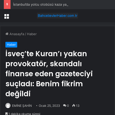
İstanbul’da yolcu otobüsü kaza yaptı: Çok sayıda yaralı var!
Menü
Anasayfa
/
Haber
Haber
İsveç’te Kuran’ı yakan
provokatör, skandalı
finanse eden gazeteciyi
suçladı: Benim fikrim
değildi
EMİNE ŞAHİN
Ocak 25, 2023
0
13
1 dakika okuma süresi