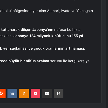
Tohoku’ bölgesinde yer alan Aomori, Iwate ve Yamagata
ır katlanarak düşen Japonya’nın
nüfusu bu hızla
mez ise,
Japonya 124 milyonluk nüfusunu 155 yıl
k yer sağlaması ve çocuk oranlarının artmaması
,
rece büyük bir nüfus azalma
sorunu ile karşı karşıya
erest
Reddit
VKontakte
Odnoklassniki
Pocket
E-Posta ile paylaş
Yazdır