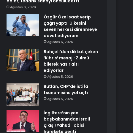
dolar, tedarik sanayi öncülük etti
Ağustos 6, 2026
Özgür Özel saat verip
çağrı yaptı: Ülkesini
seven herkesi direnmeye
davet ediyorum
Ağustos 6, 2026
Bahçeli’den dikkat çeken
‘Kıbrıs’ mesajı: Zulmü
bilerek hasır altı
ediyorlar
Ağustos 5, 2026
Butlan, CHP’de istifa
tsunamisine yol açtı
Ağustos 5, 2026
İngiltere’nin yeni
başbakanından İsrail
çıkışı! Yahudi lobisi
harekete geçti