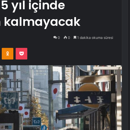
5 yıl içinde
 kalmayacak
0
0
1 dakika okuma süresi
VKontakte
Odnoklassniki
Pocket