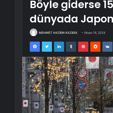
Böyle giderse 15
dünyada Japon
MEHMET HAZBİN KAZBEK
Nisan 16, 2024
Facebook
Twitter
LinkedIn
Tumblr
Pinterest
Reddit