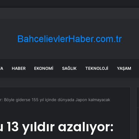
a’da karabuğdayın ilk hasadı yapıldı
FA
HABER
EKONOMI
SAĞLIK
TEKNOLOJI
YAŞAM
or: Böyle giderse 155 yıl içinde dünyada Japon kalmayacak
3 yıldır azalıyor: