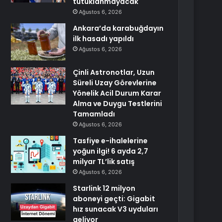
tutuklanmayacak
Ağustos 6, 2026
Ankara’da karabuğdayın
ilk hasadı yapıldı
Ağustos 6, 2026
Çinli Astronotlar, Uzun
Süreli Uzay Görevlerine
Yönelik Acil Durum Karar
Alma ve Duygu Testlerini
Tamamladı
Ağustos 6, 2026
Tasfiye e-ihalelerine
yoğun ilgi! 6 ayda 2,7
milyar TL’lik satış
Ağustos 6, 2026
Starlink 12 milyon
aboneyi geçti: Gigabit
hız sunacak V3 uyduları
geliyor