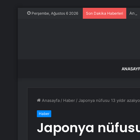
Ankar
Perşembe, Ağustos 6 2026
Son Dakika Haberleri
ANASAY
Anasayfa
/
Haber
/
Japonya nüfusu 13 yıldır azalıy
Haber
Japonya nüfusu 1