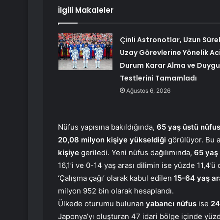
İlgili Makaleler
Çinli Astronotlar, Uzun Sürel
Uzay Görevlerine Yönelik Aci
Durum Karar Alma ve Duygu
Testlerini Tamamladı
Ağustos 6, 2026
Nüfus yapısına bakıldığında,
65 yaş üstü nüfus
20,08 milyon kişiye yükseldiği
görülüyor. Bu a
kişiye
geriledi. Yeni nüfus dağılımında,
65 yaş 
16,1’i ve 0-14 yaş arası dilimin ise yüzde 11,4’ü
‘Çalışma çağı’ olarak kabul edilen
15-64 yaş ara
milyon 952 bin olarak hesaplandı.
Ülkede oturumu bulunan
yabancı nüfus
ise
24
Japonya’yı oluşturan 47 idari bölge içinde yüz