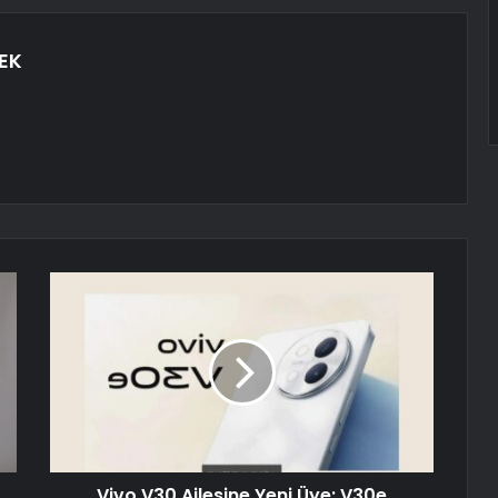
EK
Vivo V30 Ailesine Yeni Üye: V30e