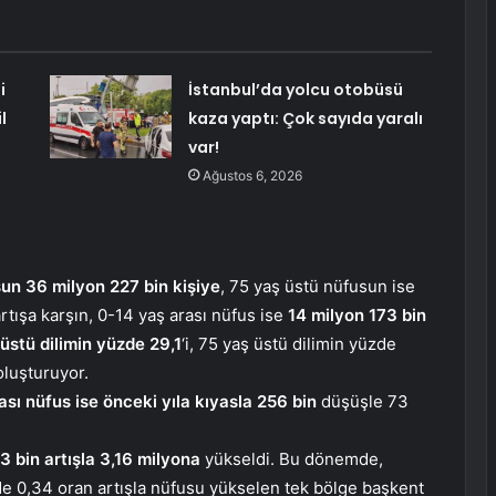
i
İstanbul’da yolcu otobüsü
l
kaza yaptı: Çok sayıda yaralı
var!
Ağustos 6, 2026
un 36 milyon 227 bin kişiye
, 75 yaş üstü nüfusun ise
rtışa karşın, 0-14 yaş arası nüfus ise
14 milyon 173 bin
üstü dilimin yüzde 29,1
‘i, 75 yaş üstü dilimin yüzde
 oluşturuyor.
sı nüfus ise önceki yıla kıyasla 256 bin
düşüşle 73
3 bin artışla 3,16 milyona
yükseldi. Bu dönemde,
de 0,34 oran artışla nüfusu yükselen tek bölge başkent