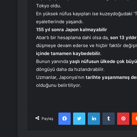
Tokyo oldu.
En yüksek nüfus kayıpları ise kuzeydoğudaki ‘
eyaletlerinde yaşandı.
155 yıl sonra Japon kalmayabilir
Abartı bir hesaplama dahi olsa da,
son 13 yıld
düşmeye devam ederse ve hiçbir faktör değiş
içinde tamamen kaybedebilir.
Bunun yanında
yaşlı nüfusun ülkede çok büyü
döngüyü daha da hızlandırabilir.
Uzmanlar, Japonya’nın
tarihte yaşanmamış de
olduğunu belirtiliyor.
Facebook
Twitter
LinkedIn
Tumblr
Pint
Paylaş