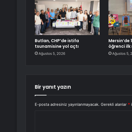
Butlan, CHP’de istifa
Mersin’de 
tsunamisine yol açtı
öğrenci ilk
Ağustos 5, 2026
Ağustos 5, 
Bir yanıt yazın
E-posta adresiniz yayınlanmayacak.
Gerekli alanlar
*
i
Y
o