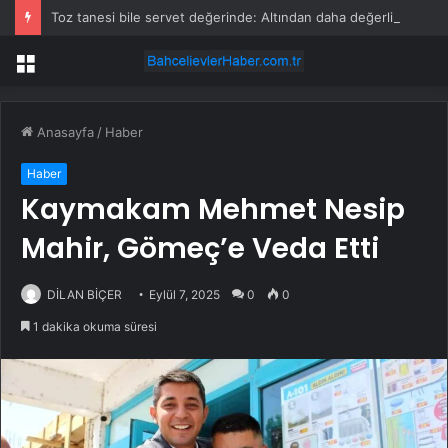
Toz tanesi bile servet değerinde: Altından daha değerli mineral keşfedildi
Menü
Anasayfa
/
Haber
Haber
Kaymakam Mehmet Nesip
Mahir, Gömeç’e Veda Etti
DİLAN BİÇER
Eylül 7, 2025
0
0
1 dakika okuma süresi