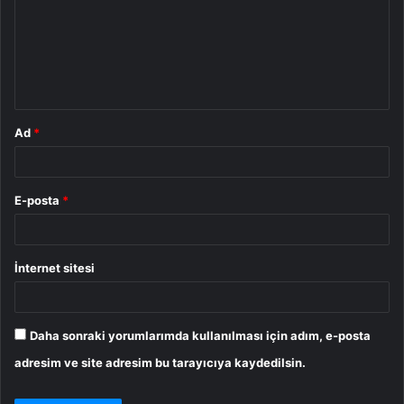
r
u
m
*
Ad
*
E-posta
*
İnternet sitesi
Daha sonraki yorumlarımda kullanılması için adım, e-posta
adresim ve site adresim bu tarayıcıya kaydedilsin.