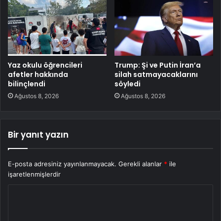
Yaz okulu öğrencileri
Trump: Şi ve Putin İran’a
afetler hakkında
silah satmayacaklarını
bilinçlendi
söyledi
Ağustos 8, 2026
Ağustos 8, 2026
Bir yanıt yazın
E-posta adresiniz yayınlanmayacak.
Gerekli alanlar
*
ile
işaretlenmişlerdir
Y
o