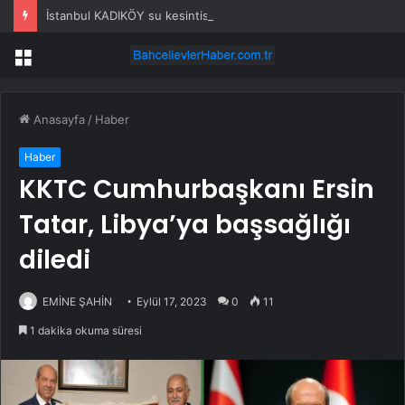
İstanbul KADIKÖY su kesintisi! 22-23 Temmuz İSKİ Kadıköy su kesintisi ne zaman bitecek, sular ne zaman gelecek?
Menü
Anasayfa
/
Haber
Haber
KKTC Cumhurbaşkanı Ersin
Tatar, Libya’ya başsağlığı
diledi
EMİNE ŞAHİN
Eylül 17, 2023
0
11
1 dakika okuma süresi