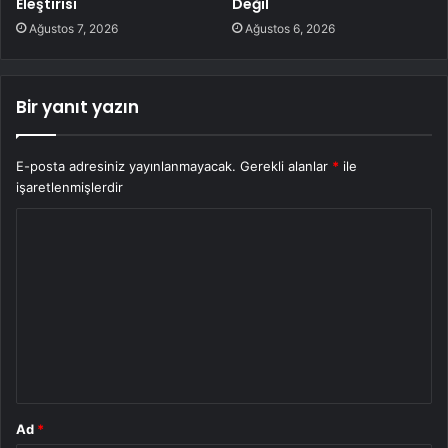
Eleştirisi
Değil
Ağustos 7, 2026
Ağustos 6, 2026
Bir yanıt yazın
E-posta adresiniz yayınlanmayacak.
Gerekli alanlar
*
ile
işaretlenmişlerdir
Y
o
r
u
m
*
Ad
*