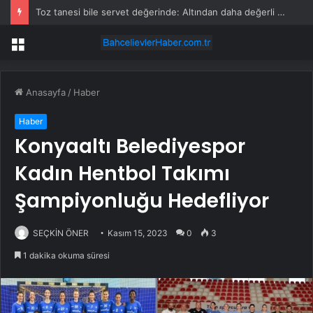
Toz tanesi bile servet değerinde: Altından daha değerli mineral keşfedildi
Menü
Anasayfa
/
Haber
Haber
Konyaaltı Belediyespor
Kadın Hentbol Takımı
Şampiyonluğu Hedefliyor
SEÇKİN ÖNER
Kasım 15, 2023
0
3
1 dakika okuma süresi