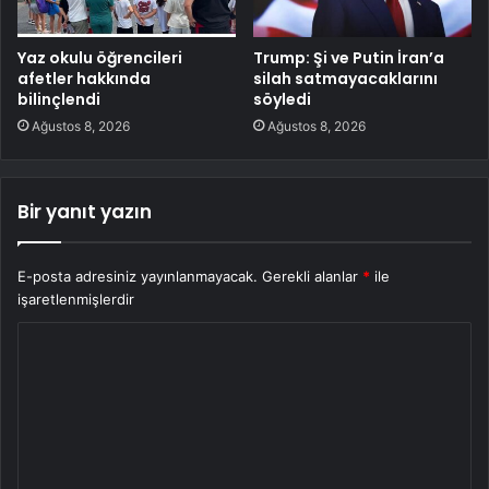
Yaz okulu öğrencileri
Trump: Şi ve Putin İran’a
afetler hakkında
silah satmayacaklarını
bilinçlendi
söyledi
Ağustos 8, 2026
Ağustos 8, 2026
Bir yanıt yazın
E-posta adresiniz yayınlanmayacak.
Gerekli alanlar
*
ile
işaretlenmişlerdir
Y
o
r
u
m