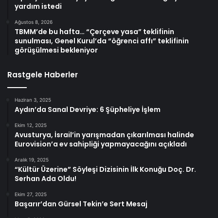
yardım istedi
Ağustos 8, 2026
TBMM’de bu hafta… “Çerçeve yasa” teklifinin
sunulması, Genel Kurul’da “öğrenci affı” teklifinin
görüşülmesi bekleniyor
Rastgele Haberler
Haziran 3, 2025
Aydın’da Sanal Devriye: 6 Şüpheliye İşlem
Ekim 12, 2025
Avusturya, İsrail’in yarışmadan çıkarılması halinde
Eurovision’a ev sahipliği yapmayacağını açıkladı
Aralık 19, 2025
“Kültür Üzerine” Söyleşi Dizisinin İlk Konuğu Doç. Dr.
Serhan Ada Oldu!
Ekim 27, 2025
Başarır’dan Gürsel Tekin’e Sert Mesaj