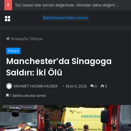
Toz tanesi bile servet değerinde: Altından daha değerli mineral keşfedildi
Menü
Anasayfa
/
Dünya
Dünya
Manchester’da Sinagoga
Saldırı: İki Ölü
MEHMET HAZBİN KAZBEK
Ekim 5, 2025
0
0
1 dakika okuma süresi