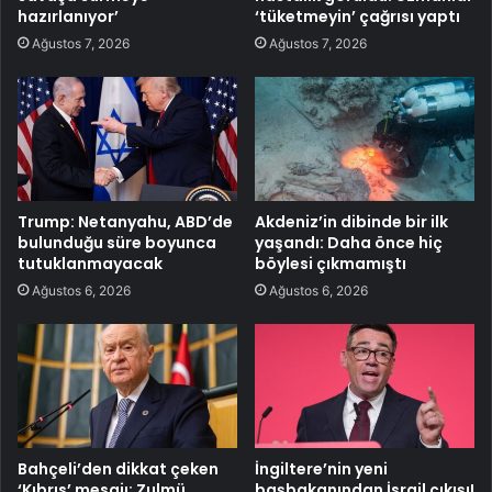
hazırlanıyor’
‘tüketmeyin’ çağrısı yaptı
Ağustos 7, 2026
Ağustos 7, 2026
Trump: Netanyahu, ABD’de
Akdeniz’in dibinde bir ilk
bulunduğu süre boyunca
yaşandı: Daha önce hiç
tutuklanmayacak
böylesi çıkmamıştı
Ağustos 6, 2026
Ağustos 6, 2026
Bahçeli’den dikkat çeken
İngiltere’nin yeni
‘Kıbrıs’ mesajı: Zulmü
başbakanından İsrail çıkışı!