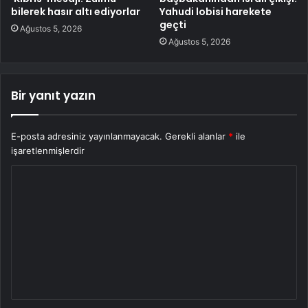
bilerek hasır altı ediyorlar
Yahudi lobisi harekete
geçti
Ağustos 5, 2026
Ağustos 5, 2026
Bir yanıt yazın
E-posta adresiniz yayınlanmayacak.
Gerekli alanlar
*
ile
işaretlenmişlerdir
Y
o
r
u
m
*