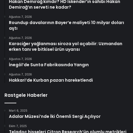
Hakan Demirağ kimdir? HD İskender’in sahibi Hakan
Demirağ’ın serveti ne kadar?
Ağustos 7, 2026
Roundup davalarının Bayer’e maliyeti 10 milyar doları
aştı
Ağustos 7, 2026
Karaciğer yağlanması siroza yol açabilir: Uzmandan
erken tanı ve bitkisel ürün uyarısı
Ağustos 7, 2026
İnegöl’de Sunta Fabrikasında Yangın
Ağustos 7, 2026
Hakkari’de Kurban pazarı hareketlendi
Rastgele Haberler
Mart 6, 2025
Adalar Müzesi’nde İki Önemli Sergi Açılıyor
Ekim 7, 2025
Teladoc hisseleri Citron Research’ün olumlu metrikleri