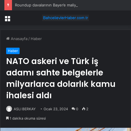
Roundup davalarının Bayer’e maliyeti 10 milyar doları aştı
Menü
Anasayfa
/
Haber
Haber
NATO askeri ve Türk iş
adamı sahte belgelerle
milyarlarca dolarlık kamu
ihalesi aldı
ASLI BERKAY
Ocak 23, 2024
0
2
1 dakika okuma süresi