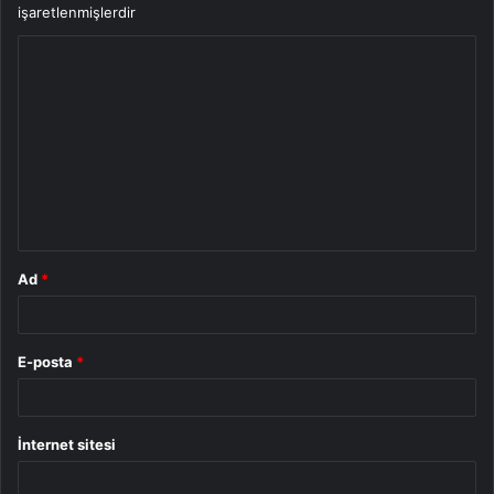
işaretlenmişlerdir
Y
o
r
u
m
*
Ad
*
E-posta
*
İnternet sitesi