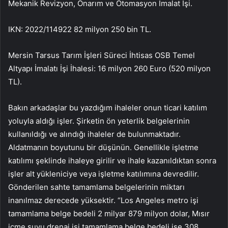
Mekanik Revizyon, Onarım ve Otomasyon İmalat İşi.
IKN: 2022/114922 82 milyon 250 bin TL.
Mersin Tarsus Tarım İşleri Süreci İhtisas OSB Temel
Altyapı İmalatı İşi İhalesi: 16 milyon 260 Euro (520 milyon
TL).
Bakın arkadaşlar bu yazdığım ihaleler onun ticari katılım
yoluyla aldığı işler. Şirketin ön yeterlik belgelerinin
kullanıldığı ve alındığı ihaleler de bulunmaktadır.
Aldatmanın boyutunu bir düşünün. Genellikle işletme
katılımı şeklinde ihaleye girilir ve ihale kazanıldıktan sonra
işler alt yükleniciye veya işletme katılımına devredilir.
Gönderilen sahte tamamlama belgelerinin miktarı
inanılmaz derecede yüksektir. “Los Angeles metro işi
tamamlama belge bedeli 2 milyar 879 milyon dolar, Mısır
içme suyu drenaj işi tamamlama belge bedeli ise 308