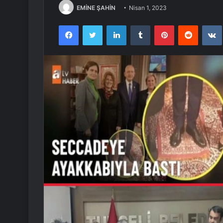
EMİNE ŞAHİN
Nisan 1, 2023
Facebook
Twitter
LinkedIn
Tumblr
Pinterest
Reddit