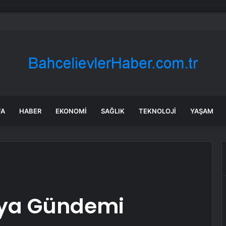
a’da karabuğdayın ilk hasadı yapıldı
FA
HABER
EKONOMI
SAĞLIK
TEKNOLOJI
YAŞAM
nya Gündemi