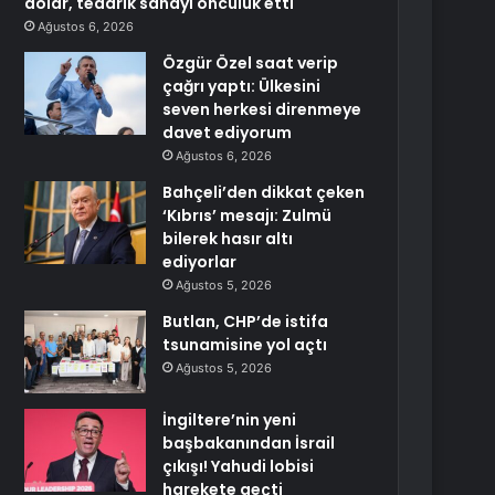
dolar, tedarik sanayi öncülük etti
Ağustos 6, 2026
Özgür Özel saat verip
çağrı yaptı: Ülkesini
seven herkesi direnmeye
davet ediyorum
Ağustos 6, 2026
Bahçeli’den dikkat çeken
‘Kıbrıs’ mesajı: Zulmü
bilerek hasır altı
ediyorlar
Ağustos 5, 2026
Butlan, CHP’de istifa
tsunamisine yol açtı
Ağustos 5, 2026
İngiltere’nin yeni
başbakanından İsrail
çıkışı! Yahudi lobisi
harekete geçti