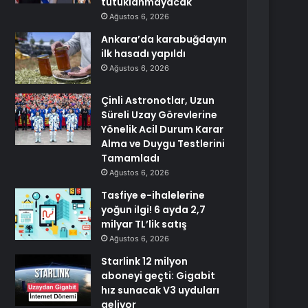
tutuklanmayacak
Ağustos 6, 2026
Ankara’da karabuğdayın
ilk hasadı yapıldı
Ağustos 6, 2026
Çinli Astronotlar, Uzun
Süreli Uzay Görevlerine
Yönelik Acil Durum Karar
Alma ve Duygu Testlerini
Tamamladı
Ağustos 6, 2026
Tasfiye e-ihalelerine
yoğun ilgi! 6 ayda 2,7
milyar TL’lik satış
Ağustos 6, 2026
Starlink 12 milyon
aboneyi geçti: Gigabit
hız sunacak V3 uyduları
geliyor