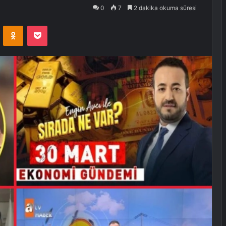
0
7
2 dakika okuma süresi
VKontakte
Odnoklassniki
Pocket