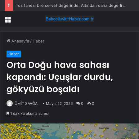
Toz tanesi bile servet değerinde: Altından daha değerli mineral keşfedildi
Menü
Anasayfa
/
Haber
Haber
Orta Doğu hava sahası
kapandı: Uçuşlar durdu,
gökyüzü boşaldı
ÜMİT SAVĞA
Mayıs 22, 2026
0
0
1 dakika okuma süresi