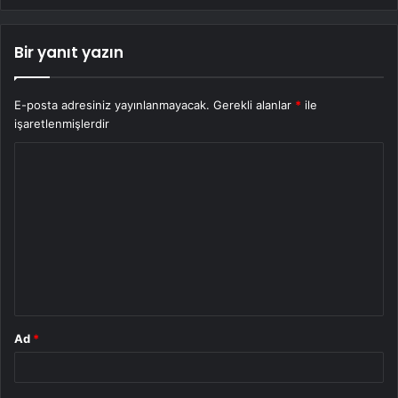
Bir yanıt yazın
E-posta adresiniz yayınlanmayacak.
Gerekli alanlar
*
ile
işaretlenmişlerdir
Y
o
r
u
m
*
Ad
*