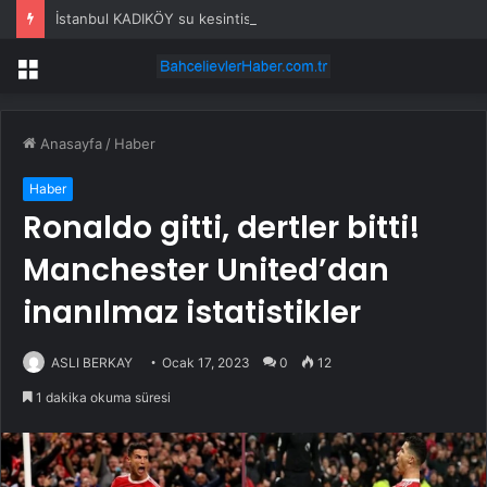
İstanbul KADIKÖY su kesintisi! 22-23 Temmuz İSKİ Kadıköy su kesintisi ne zaman bitecek, sular ne zaman gelecek?
Menü
Anasayfa
/
Haber
Haber
Ronaldo gitti, dertler bitti!
Manchester United’dan
inanılmaz istatistikler
ASLI BERKAY
Ocak 17, 2023
0
12
1 dakika okuma süresi