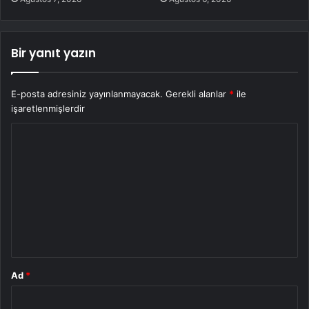
Bir yanıt yazın
E-posta adresiniz yayınlanmayacak.
Gerekli alanlar
*
ile
işaretlenmişlerdir
Y
o
r
u
m
*
Ad
*