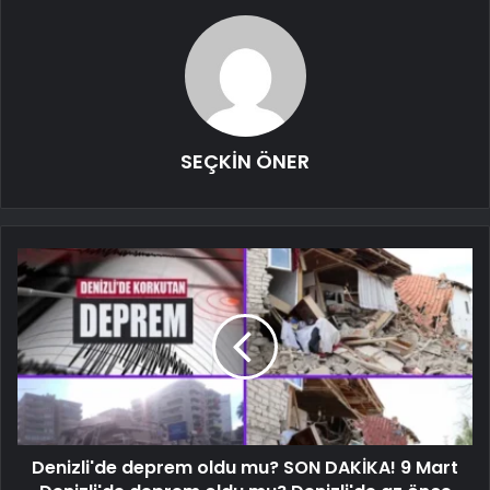
SEÇKİN ÖNER
Denizli'de deprem oldu mu? SON DAKİKA! 9 Mart