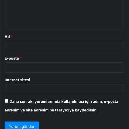
u
m
*
Ad
*
E-posta
*
İnternet sitesi
Daha sonraki yorumlarımda kullanılması için adım, e-posta
adresim ve site adresim bu tarayıcıya kaydedilsin.