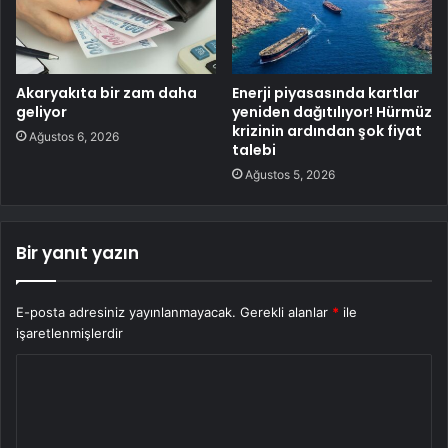
Akaryakıta bir zam daha
Enerji piyasasında kartlar
geliyor
yeniden dağıtılıyor! Hürmüz
krizinin ardından şok fiyat
Ağustos 6, 2026
talebi
Ağustos 5, 2026
Bir yanıt yazın
E-posta adresiniz yayınlanmayacak.
Gerekli alanlar
*
ile
işaretlenmişlerdir
Y
o
r