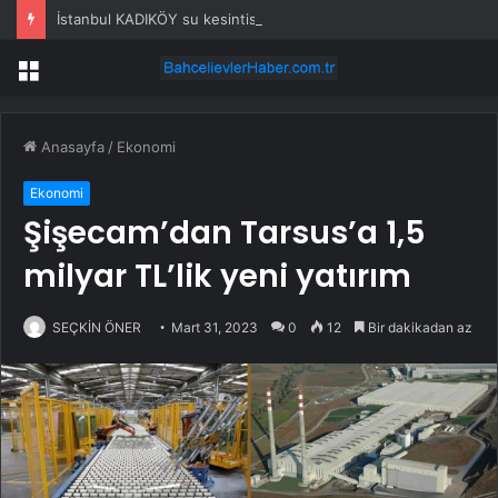
İstanbul KADIKÖY su kesintisi! 22-23 Temmuz İSKİ Kadıköy su kesintisi ne zaman bitecek, sular ne zaman gelecek?
Menü
Anasayfa
/
Ekonomi
Ekonomi
Şişecam’dan Tarsus’a 1,5
milyar TL’lik yeni yatırım
SEÇKİN ÖNER
Mart 31, 2023
0
12
Bir dakikadan az