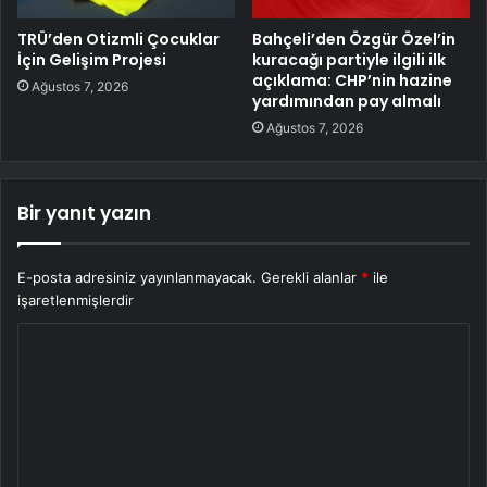
TRÜ’den Otizmli Çocuklar
Bahçeli’den Özgür Özel’in
İçin Gelişim Projesi
kuracağı partiyle ilgili ilk
açıklama: CHP’nin hazine
Ağustos 7, 2026
yardımından pay almalı
Ağustos 7, 2026
Bir yanıt yazın
E-posta adresiniz yayınlanmayacak.
Gerekli alanlar
*
ile
işaretlenmişlerdir
Y
o
r
u
m