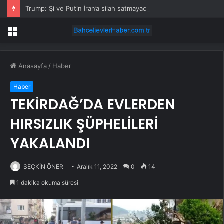
Trump: Şi ve Putin İran’a silah satmayacaklarını söyledi
Menü
Anasayfa
/
Haber
Haber
TEKİRDAĞ’DA EVLERDEN
HIRSIZLIK ŞÜPHELİLERİ
YAKALANDI
SEÇKİN ÖNER
Aralık 11, 2022
0
14
1 dakika okuma süresi