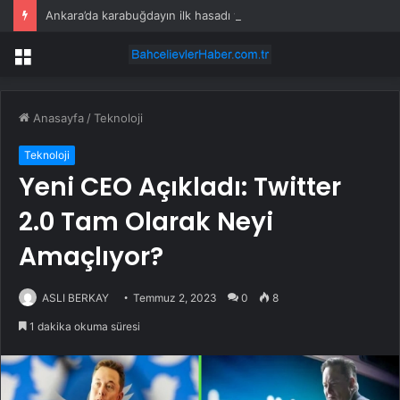
Ankara’da karabuğdayın ilk hasadı yapıldı
Menü
Anasayfa
/
Teknoloji
Teknoloji
Yeni CEO Açıkladı: Twitter
2.0 Tam Olarak Neyi
Amaçlıyor?
ASLI BERKAY
Temmuz 2, 2023
0
8
1 dakika okuma süresi