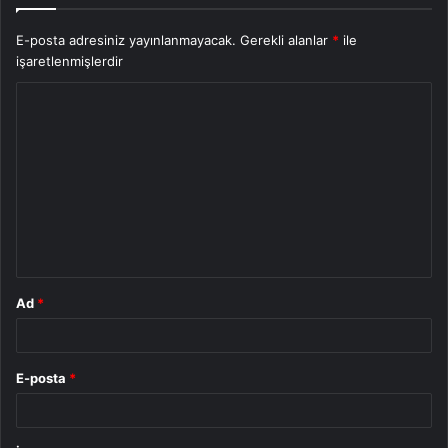
E-posta adresiniz yayınlanmayacak.
Gerekli alanlar
*
ile
işaretlenmişlerdir
Y
o
r
u
m
*
Ad
*
E-posta
*