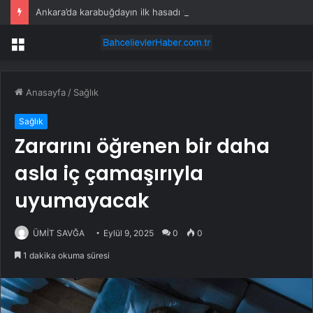
Ankara’da karabuğdayın ilk hasadı yapıldı
Menü
Anasayfa
/
Sağlık
Sağlık
Zararını öğrenen bir daha
asla iç çamaşırıyla
uyumayacak
ÜMİT SAVĞA
Eylül 9, 2025
0
0
1 dakika okuma süresi