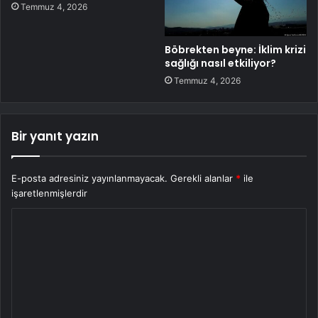
Temmuz 4, 2026
Böbrekten beyne: İklim krizi
sağlığı nasıl etkiliyor?
Temmuz 4, 2026
Bir yanıt yazın
E-posta adresiniz yayınlanmayacak.
Gerekli alanlar
*
ile
işaretlenmişlerdir
Y
o
r
u
m