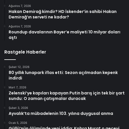
Ağustos 7, 2026
Hakan Demirağ kimdir? HD İskender’in sahibi Hakan
Demirağ’ın serveti ne kadar?
Ağustos 7, 2026
Roundup davalarının Bayer’e maliyeti 10 milyar doları
aştı
Rastgele Haberler
Şubat 12, 2026
80 yıllık lunapark iflas etti: Sezon açılmadan kepenk
indirdi
Mart 7, 2026
Zelenski’ye kapıları kapayan Putin barış için tek bir şart
sundu: O zaman çatışmalar duracak
Şubat 3, 2026
Ayvalık’ta mübadelenin 103. yılına duygusal anma
Ocak 5, 2026
Güllü’nün ölümünde yeni iddia: Kobra Murat o geceyi