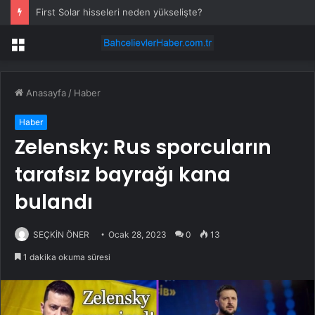
First Solar hisseleri neden yükselişte?
Menü
Anasayfa
/
Haber
Haber
Zelensky: Rus sporcuların
tarafsız bayrağı kana
bulandı
SEÇKİN ÖNER
Ocak 28, 2023
0
13
1 dakika okuma süresi