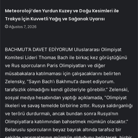
Meteoroloji’den Yurdun Kuzey ve Doğu Kesimleri ile
Trakya İçin Kuvvetli Yağış ve Sağanak Uyarısı
Ağustos 7, 2026
BACHMUT’A DAVET EDİYORUM Uluslararası Olimpiyat
Komitesi Lideri Thomas Bach ile birkaç kez görüştüğünü
ve Rus sporcuların Paris Olimpiyatları ve diğer
müsabakalara katılmaması için çalışacaklarını belirten
Zelensky, “Sayın Bach’ı Bakhmut’a davet ediyorum.
tarafsızlık olmadığını kendi gözleriyle görebilir.” Zelenski,
sosyal medya hesabından yaptığı açıklamada, “Olimpiyat
ilkeleri ve savaş temelde birbirine zıttır. Rusya saldırganlığı
ve terörü durdurmalı, ancak bundan sonra Rusya’nın
Olimpiyatlara katılımından bahsetmek mümkün olacaktır.”
Belaruslu sporcuların beyaz bayrak altında tarafsız bir
şekilde yarışmalarının mümkün olduğunu belirterek, hiçbir