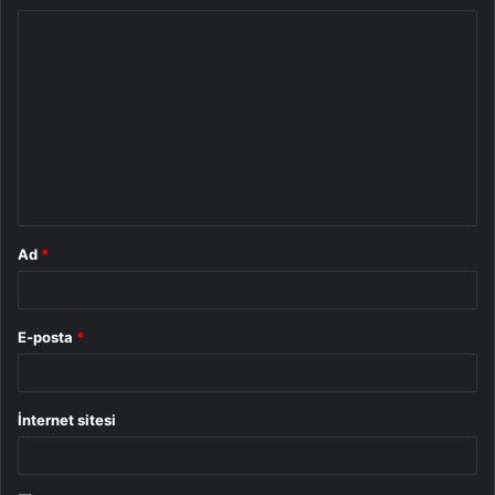
Y
o
r
u
m
*
Ad
*
E-posta
*
İnternet sitesi