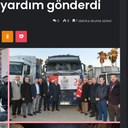
r yardım gönderdi
0
8
1 dakika okuma süresi
VKontakte
Odnoklassniki
Pocket