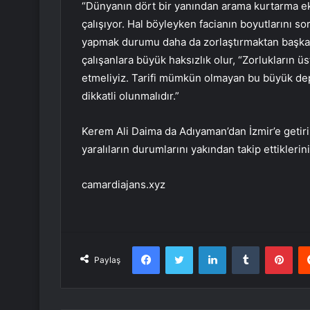
“Dünyanın dört bir yanından arama kurtarma e
çalışıyor. Hal böyleyken facianın boyutlarını 
yapmak durumu daha da zorlaştırmaktan başka 
çalışanlara büyük haksızlık olur, “Zorlukların 
etmeliyiz. Tarifi mümkün olmayan bu büyük d
dikkatli olunmalıdır.”
Kerem Ali Daima da Adıyaman’dan İzmir’e getiril
yaralıların durumlarını yakından takip ettiklerini 
camardiajans.xyz
Facebook
Twitter
LinkedIn
Tumblr
Pint
Paylaş