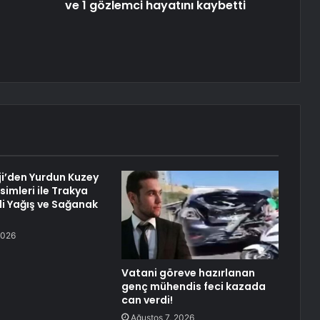
ve 1 gözlemci hayatını kaybetti
i’den Yurdun Kuzey
imleri ile Trakya
li Yağış ve Sağanak
2026
Vatani göreve hazırlanan
genç mühendis feci kazada
can verdi!
Ağustos 7, 2026