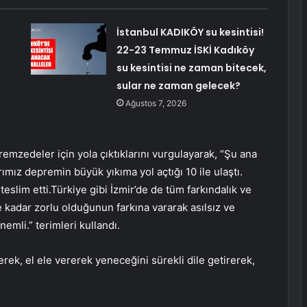
İstanbul KADIKÖY su kesintisi!
22-23 Temmuz İSKİ Kadıköy
su kesintisi ne zaman bitecek,
sular ne zaman gelecek?
Ağustos 7, 2026
epremzedeler için yola çıktıklarını vurgulayarak, “Şu ana
ımız depremin büyük yıkıma yol açtığı 10 ile ulaştı.
teslim etti.Türkiye gibi İzmir’de de tüm farkındalık ve
e kadar zorlu olduğunun farkına vararak asılsız ve
emli.” terimleri kullandı.
erek, el ele vererek yeneceğini sürekli dile getirerek,