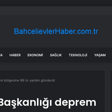
 KADIKÖY su kesintisi! 22-23 Temmuz İSKİ Kadıköy su kesintisi ne zaman
FA
HABER
EKONOMI
SAĞLIK
TEKNOLOJI
YAŞAM
rem bölgesine 86 tır yardım gönderdi
l Başkanlığı deprem