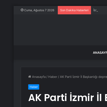
İstanbul
Cuma, Ağustos 7 2026
Son Dakika Haberleri
ANASAY
Anasayfa
/
Haber
/
AK Parti İzmir İl Başkanlığı dep
Haber
AK Parti İzmir İ