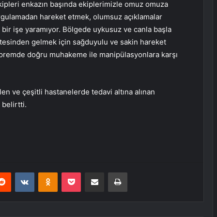
kipleri enkazın başında ekiplerimizle omuz omuza
sorgulamadan hareket etmek, olumsuz açıklamalar
bir işe yaramıyor. Bölgede uykusuz ve canla başla
üstesinden gelmek için sağduyulu ve sakin hareket
epremde doğru muhakeme ile manipülasyonlara karşı
en ve çeşitli hastanelerde tedavi altına alınan
belirtti.
erest
Reddit
VKontakte
Odnoklassniki
Pocket
E-Posta ile paylaş
Yazdır