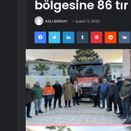
bölgesine 86 tı
ASLI BERKAY
Şubat 11, 2023
Facebook
Twitter
LinkedIn
Tumblr
Pinterest
Reddit