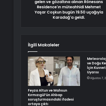
gelen ve gözaltına alınan Rönesans
Residence'ın müteahhidi Mehmet
Yaşar Coşkun bugün 19.50 uçağıyla
Karadağ'a geldi.
İlgili Makaleler
Meteoroloj
ve Doğu Kes
İçin Kuvvet
Uyarısı
Ağustos 7, 
Feyza Altun ve Mahsun
Kırmızıgül’ün Ahbap
soruşturmasındaki ifadesi
ortaya çıktı