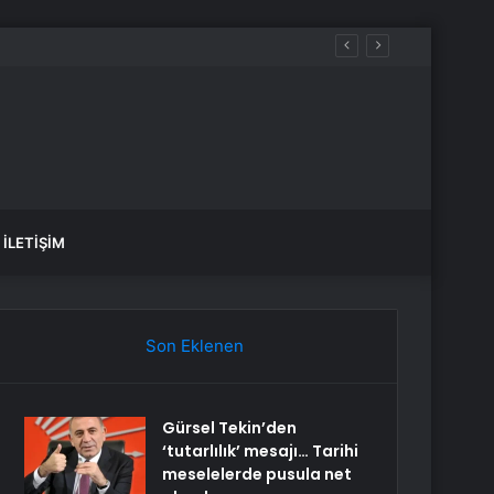
 bitecek, sular ne zaman gelecek?
İLETIŞIM
Son Eklenen
Gürsel Tekin’den
‘tutarlılık’ mesajı… Tarihi
meselelerde pusula net