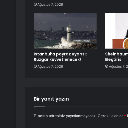
Ağustos 7, 2026
İstanbul’a poyraz uyarısı:
Sheinbaum
Rüzgar kuvvetlenecek!
Eleştirisi
Ağustos 7, 2026
Ağustos 7, 
Bir yanıt yazın
E-posta adresiniz yayınlanmayacak.
Gerekli alanlar
*
i
Y