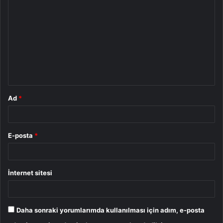
o
r
u
m
*
Ad
*
E-posta
*
İnternet sitesi
Daha sonraki yorumlarımda kullanılması için adım, e-posta