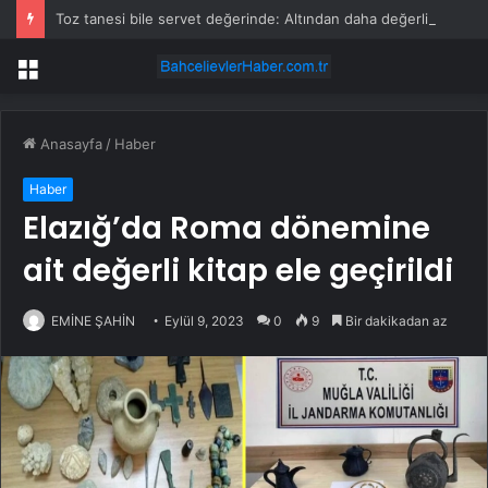
Toz tanesi bile servet değerinde: Altından daha değerli mineral keşfedildi
Menü
Anasayfa
/
Haber
Haber
Elazığ’da Roma dönemine
ait değerli kitap ele geçirildi
EMİNE ŞAHİN
Eylül 9, 2023
0
9
Bir dakikadan az