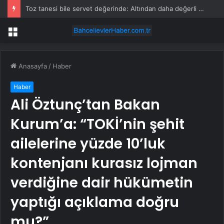
Toz tanesi bile servet değerinde: Altından daha değerli mineral keşfedildi
Menü
Anasayfa
/
Haber
Haber
Ali Öztunç’tan Bakan
Kurum’a: “TOKİ’nin şehit
ailelerine yüzde 10’luk
kontenjanı kurasız lojman
verdiğine dair hükümetin
yaptığı açıklama doğru
mu?”