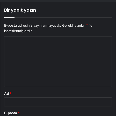
Bir yanıt yazın
E-posta adresiniz yayınlanmayacak.
Gerekli alanlar
*
ile
işaretlenmişlerdir
Y
o
r
u
m
*
Ad
*
E-posta
*