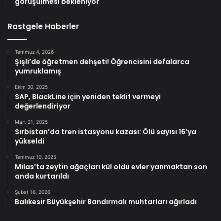
görüşülmesi bekleniyor
Rastgele Haberler
Temmuz 4, 2026
Şişli’de öğretmen dehşeti! Öğrencisini defalarca
yumruklamış
Ekim 30, 2025
SAP, BlackLine için yeniden teklif vermeyi
değerlendiriyor
Mart 21, 2025
Sırbistan’da tren istasyonu kazası: Ölü sayısı 16’ya
yükseldi
Temmuz 10, 2025
Milas’ta zeytin ağaçları kül oldu evler yanmaktan son
anda kurtarıldı
Şubat 16, 2026
Balıkesir Büyükşehir Bandırmalı muhtarları ağırladı