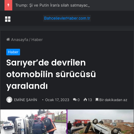
Trump: Şi ve Putin İran’a silah satmayacaklarını söyledi
Menü
Anasayfa
/
Haber
Haber
Sarıyer’de devrilen
otomobilin sürücüsü
yaralandı
EMİNE ŞAHİN
Ocak 17, 2023
0
13
Bir dakikadan az