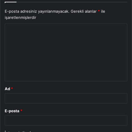
E-posta adresiniz yayınlanmayacak.
Gerekli alanlar
*
ile
işaretlenmişlerdir
Y
o
r
u
m
*
Ad
*
E-posta
*