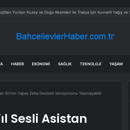
öreve hazırlanan genç mühendis feci kazada can verdi!
FA
HABER
EKONOMI
SAĞLIK
TEKNOLOJI
YAŞAM
an Siri’nin Yapay Zeka Destekli Versiyonunu Yayınlayabilir
l Sesli Asistan