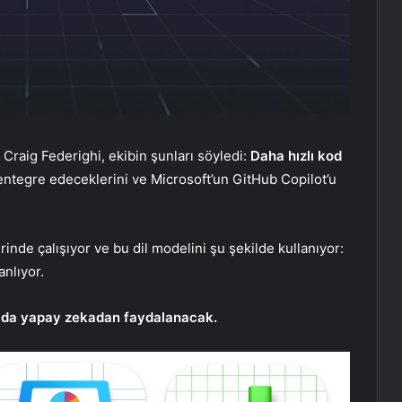
Craig Federighi, ekibin şunları söyledi:
Daha hızlı kod
ntegre edeceklerini ve Microsoft’un GitHub Copilot’u
inde çalışıyor ve bu dil modelini şu şekilde kullanıyor:
nlıyor.
rı da yapay zekadan faydalanacak.