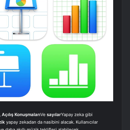
, Açılış Konuşmaları
Ve
sayılar
Yapay zeka gibi
zik
yapay zekadan da nasibini alacak. Kullanıcılar
e daha akıllı müzik teklifleri alabilecek.