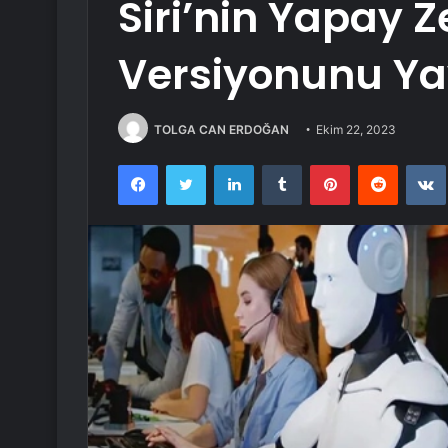
Siri’nin Yapay Z
Versiyonunu Yay
TOLGA CAN ERDOĞAN
Ekim 22, 2023
Facebook
Twitter
LinkedIn
Tumblr
Pinterest
Reddit