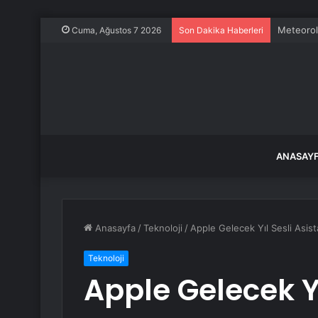
Vatani g
Cuma, Ağustos 7 2026
Son Dakika Haberleri
ANASAY
Anasayfa
/
Teknoloji
/
Apple Gelecek Yıl Sesli Asist
Teknoloji
Apple Gelecek Yı