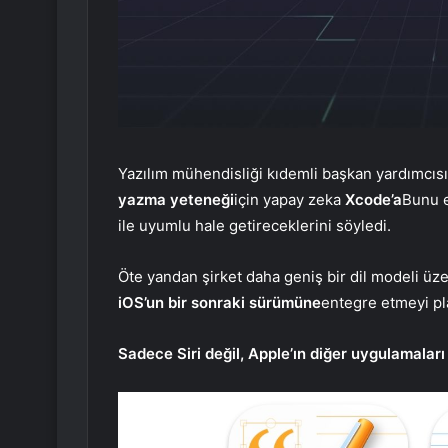
Yazılım mühendisliği kıdemli başkan yardımcısı 
yazma yeteneği
için yapay zeka
Xcode’a
Bunu e
ile uyumlu hale getireceklerini söyledi.
Öte yandan şirket daha geniş bir dil modeli üzer
iOS’un bir sonraki sürümüne
entegre etmeyi pla
Sadece Siri değil, Apple’ın diğer uygulamala