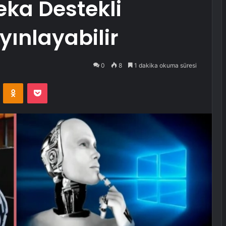
eka Destekli
ınlayabilir
0
8
1 dakika okuma süresi
VKontakte
Odnoklassniki
Pocket