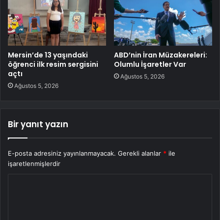
Mersin’de 13 yaşındaki
ABD’nin İran Müzakereleri:
öğrenci ilk resim sergisini
Olumlu İşaretler Var
açtı
Ağustos 5, 2026
Ağustos 5, 2026
Bir yanıt yazın
E-posta adresiniz yayınlanmayacak.
Gerekli alanlar
*
ile
işaretlenmişlerdir
Y
o
r