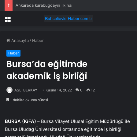
Ankara’da karabuğdayın ilk hasadı yapıldı
Menü
Anasayfa
/
Haber
Haber
Bursa’da eğitimde
akademik iş birliği
ASLI BERKAY
Kasım 14, 2022
0
12
1 dakika okuma süresi
BURSA (İGFA) –
Bursa Vilayet Ulusal Eğitim Müdürlüğü ile
Bursa Uludağ Üniversitesi ortasında eğitimde iş birliği