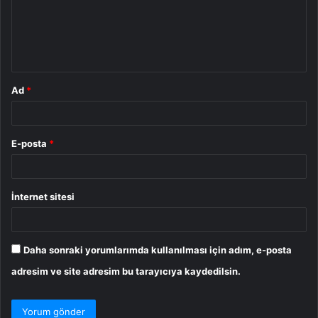
u
m
*
Ad
*
E-posta
*
İnternet sitesi
Daha sonraki yorumlarımda kullanılması için adım, e-posta
adresim ve site adresim bu tarayıcıya kaydedilsin.