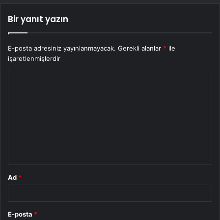
Bir yanıt yazın
E-posta adresiniz yayınlanmayacak.
Gerekli alanlar
*
ile
işaretlenmişlerdir
Y
o
r
u
m
*
Ad
*
E-posta
*