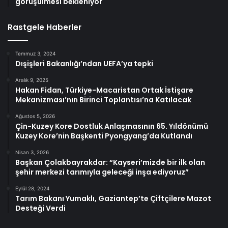
görüşülmesi bekleniyor
Rastgele Haberler
Temmuz 3, 2024
Dışişleri Bakanlığı’ndan UEFA’ya tepki
Aralık 9, 2025
Hakan Fidan, Türkiye-Macaristan Ortak İstişare
Mekanizması’nın Birinci Toplantısı’na Katılacak
Ağustos 5, 2026
Çin-Kuzey Kore Dostluk Anlaşmasının 65. Yıldönümü
Kuzey Kore’nin Başkenti Pyongyang’da Kutlandı
Nisan 3, 2026
Başkan Çolakbayrakdar: “Kayseri’mizde bir ilk olan
şehir merkezi tarımıyla geleceği inşa ediyoruz”
Eylül 28, 2024
Tarım Bakanı Yumaklı, Gaziantep’te Çiftçilere Mazot
Desteği Verdi