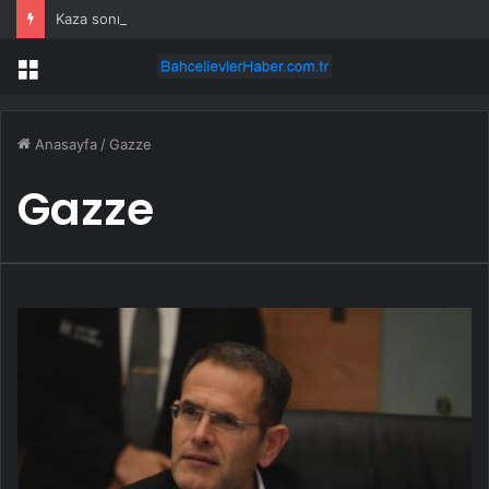
Kaza sonrası araç hurda yığınına döndü: 2 ölü, 1 yaralı
Menü
Anasayfa
/
Gazze
Gazze