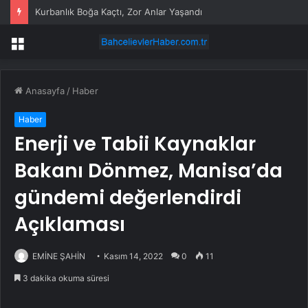
Kurbanlık Boğa Kaçtı, Zor Anlar Yaşandı
Menü
Anasayfa
/
Haber
Haber
Enerji ve Tabii Kaynaklar
Bakanı Dönmez, Manisa’da
gündemi değerlendirdi
Açıklaması
EMİNE ŞAHİN
Kasım 14, 2022
0
11
3 dakika okuma süresi