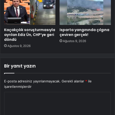
Kaçakçılık soruşturmasıyla
Isparta yangınında çılgına
ayrılan Ediz Ün, CHP’ye geri
çeviren gerçek!
döndü
Ağustos 9, 2026
Ağustos 9, 2026
Bir yanıt yazın
E-posta adresiniz yayınlanmayacak.
Gerekli alanlar
*
ile
işaretlenmişlerdir
Y
o
r